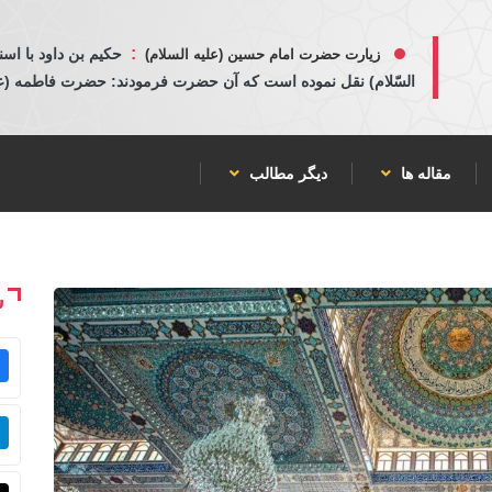
:
حكيم بن داود با اسن
زیارت حضرت امام حسین (علیه السلام)
السّلام) نقل نموده است كه آن حضرت فرمودند: حضرت فاطمه (عليها
مقاله ها
دیگر مطالب
ش