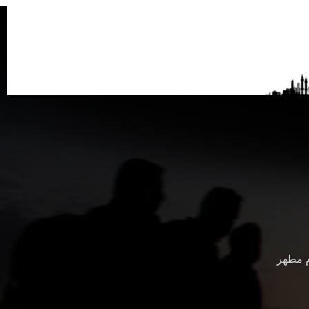
م مطهر