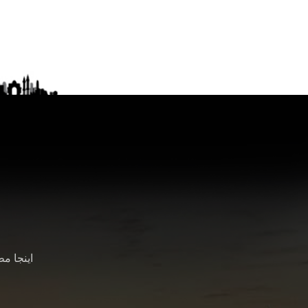
اینجا م