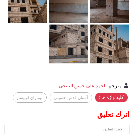
مترجم
:
احمد علی حسن التتنجی
کلید واژه ها :
آستان قدس حسینی
بیماران اوتیسم
اترك تعليق