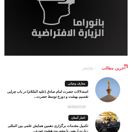
آخرین مطالب
شایعتر
معارف وحیانی
استدلالات حضرت امام صادق (علیه السّلام) در باب چرایی
تقسیم بهشت و دوزخ توسط حضرت...
06/08/2026
اخبار آستان
تکمیل مقدمات برگزاری دهمین همایش علمی بین المللی
زیارت اربعین با محوریت هشت حوزه...