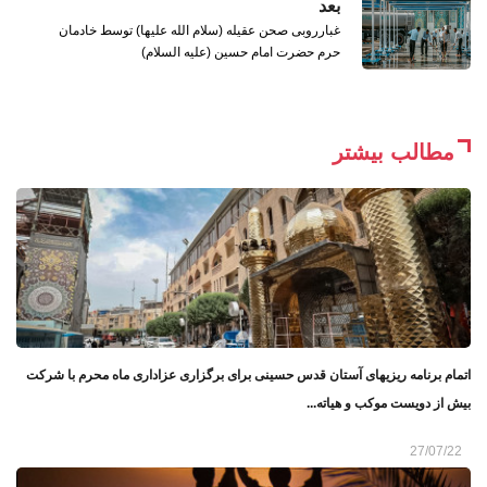
بعد
غبارروبی صحن عقیله (سلام الله علیها) توسط خادمان
حرم حضرت امام حسین (علیه السلام)
مطالب بیشتر
اتمام برنامه ریزیهای آستان قدس حسینی برای برگزاری عزاداری ماه محرم با شرکت
بیش از دویست موکب و هیاته...
27/07/22