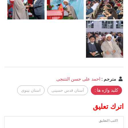
مترجم
:
احمد علی حسن التتنجی
کلید واژه ها :
آستان قدس حسینی
استان نینوی
اترك تعليق