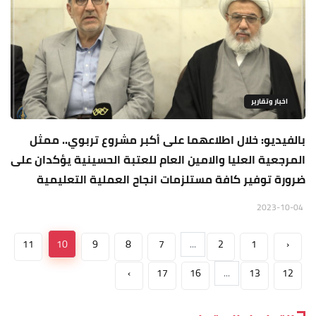
اخبار وتقارير
بالفيديو: خلال اطلاعهما على أكبر مشروع تربوي.. ممثل
المرجعية العليا والامين العام للعتبة الحسينية يؤكدان على
ضرورة توفير كافة مستلزمات انجاح العملية التعليمية
2023-10-04
11
10
9
8
7
...
2
1
‹
›
17
16
...
13
12