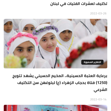
تكليف لعشرات الفتيات في لبنان
2022-03-26
التقارير المصورة
برعاية العتبة الحسينية.. المخيم الحسيني يشهد تتويج
(1250) فتاة بحجاب الزهراء (ع) لبلوغهن سن التكليف
الشرعي
2022-03-14