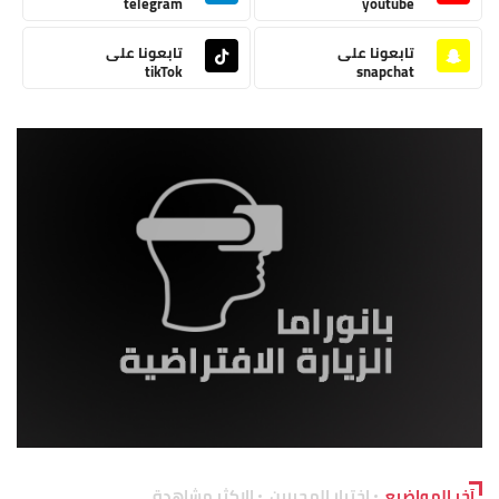
telegram
youtube
تابعونا على
تابعونا على
tikTok
snapchat
آخر المواضيع
اختيار المحررين
الاكثر مشاهدة