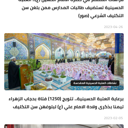
الحسينية تستضيف طالبات المدارس ممن بلغن سن
التكليف الشرعي (صور)
2023-04-26
نشاطات العتبة الحسينية المقدسة
برعاية العتبة الحسينية.. تتويج (1250) فتاة بحجاب الزهراء
تيمنا بذكرى ولادة الامام علي (ع) لبلوغهن سن التكليف
2023-02-05