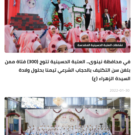
نشاطات العتبة الحسينية المقدسة
في محافظة نينوى.. العتبة الحسينية تتوج (300) فتاة ممن
بلغن سن التكليف بالحجاب الشرعي تيمنا بحلول ولادة
السيدة الزهراء (ع)
2022-01-30