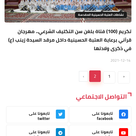
نشاطات العتبة الحسينية المقدسة
تكريم (100) فتاة بلغن سن التكليف الشرعي.. مهرجان
قرآني برعاية العتبة الحسينية داخل مرقد السيدة زينب (ع)
في ذكرى ولادتها
2021-12-14
›
2
1
‹
التواصل الاجتماعي
تابعونا على
تابعونا على
twitter
facebook
تابعونا على
تابعونا على