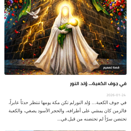
قصة تصميم
في جوف الكعبة… وُلد النور
2026-01-24
في جوف الكعبة… وُلد النورلم تكن مكة يومها تنتظر حدثاً عابراً،
فالزمن كان يمشي على أطرافه، والحجر الأسود يصغي، والكعبة
تحتضن سرّاً لم تحتضنه من قبل.في...