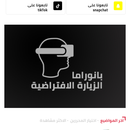
تابعونا على
تابعونا على
tikTok
snapchat
آخر المواضيع
اختيار المحررين
الاكثر مشاهدة