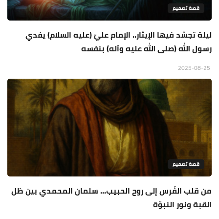
قصة تصميم
ليلة تجسّد فيها الإيثار.. الإمام عليّ (عليه السلام) يفدي
رسول الله (صلى الله عليه وآله) بنفسه
2025-08-25
قصة تصميم
من قلب الفُرس إلى روح الحبيب... سلمان المحمدي بين ظل
القبة ونور النبوّة