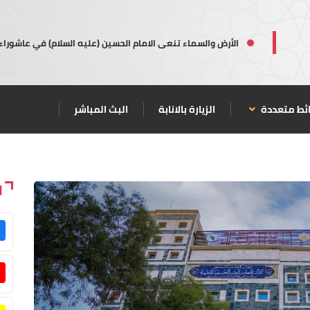
الأرض والسماء تنعى الامام الحسين (عليه السلام) في عاشوراء
ئط متعددة
الزيارة بالانابة
البث المباشر
ا