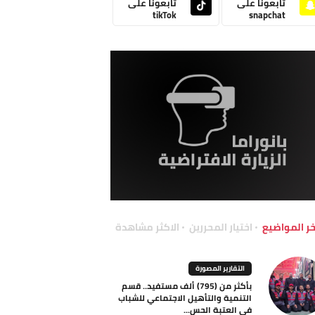
تابعونا على
تابعونا على
tikTok
snapchat
خر المواضيع
اختيار المحررين
الاكثر مشاهدة
التقارير المصورة
بأكثر من (795) ألف مستفيد.. قسم
التنمية والتأهيل الاجتماعي للشباب
في العتبة الحس...