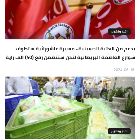
اخبار وتقارير
بدعم من العتبة الحسينية.. مسيرة عاشورائية ستطوف
شوارع العاصمة البريطانية لندن ستتضمن رفع (40) الف راية
2024-06-18
اخبار وتقارير