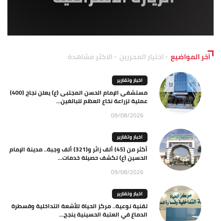
آخر المواضيع
اختيار المحررين
الاكثر مشاهدة
اخبار وتقارير
مستشفى الإمام الحسن المجتبى (ع) يعلن نجاح (400)
عملية لزراعة نخاع العظم للبالغين...
09/08/2026
اخبار وتقارير
أكثر من (45) ألف زائر و(321) ألف وجبة.. مدينة الإمام
الحسين (ع) تكشف حصيلة خدمات...
09/08/2026
اخبار وتقارير
تقنية نوعية.. مركز الحياة للأشعة التداخلية وقسطرة
الدماغ في العتبة الحسينية ينجح...