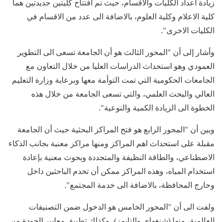
زيادة اعداد الكليات والاقسام، حيث تم افتتاح كليتين جديدتين هما
كلية الاعلام وكلية العلوم، بالاضافة الى عدد من الاقسام في
الكليات الاخرى".
وأشار إلى أن "المحور الثالث هو أن الجامعة تسعى الى التطوير
العمودي وهو استحداث الدراسات العليا من خلال التعاون مع
الجامعات الحكومية التي تمت التوأمة معها وبرعاية وزارة التعليم
العالي والبحث العلمي، والتي تسعى الجامعة من خلال هذه
الخطوة الى الزيادة الكمية والنوعية".
وبين أن "المحور الرابع هو فتح المراكز البحثية حيث أن الجامعة
مقبلة على استحداث اهم المراكز ومنها مراكز معنية بجانب الذكاء
الاصطناعي، والطاقة النظيفة والمتجددة وبحوث معنية بإعادة
استخدام المياه، وهذه المراكز ممكن أن تخدم الباحثين داخل
وخارج المحافظة، بالاضافة الى خدمة المجتمع".
ولفت الى أن "المحور الخامس هو الدخول ضمن التصنيفات
العالمية، منها (شنغهاي والتايمز)، وكذلك تطبيق معايير الجودة من