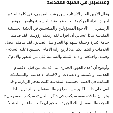
ومنتسبين في العتبة المقدسة.
وقال الأمين العام الأستاذ حسن رشيد العبايچي، في كلمة له عبر
اجهزة النداء المركزية الخاصة بالعتبة الحسينية وتابعها الموقع
الرسمي، إن "الاخوة المسؤولين والمنتسبين في العتبة الحسينية
المقدسة ماذا عساني أن اقول، لقد رفعتم رؤوسنا، لقد قدمتم
خدمة كبيرة وجليلة يشهد لها العدو قبل الصديق، لقد قدمتم افضل
الخدمات و اثبتم انكم اهلا لرفع راية الإمام الحسين (عليه السلام)
وقيمه، واخلاقه، وادابه النبيلة والسامية على مر الدهور والايام".
وأوضح أن "هذه الجهود الجبارة التي قدمت من قبل الاقسام
الخدمية، والامنية، والاتصالات، والاقسام الاعلامية، والتشكيلات
الساندة في العتبة الحسينية المقدسة كانت بحجم الزيارة، و قد
اثنى على ذلك الكثير من المراجع والمسؤولين و الزائرين، لذلك
بحق ان ما قدمتموه سيكتب في ذاكرة التاريخ، سيكتب ضمن تاريخ
المجد، والسمو، بل تلك الجهود تستحق أن تكتب بماء من الذهب".