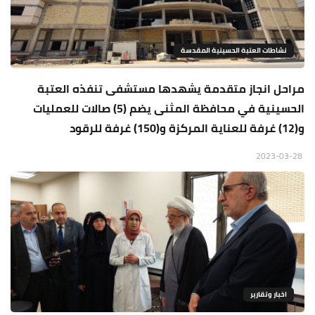
نشاطات العتبة الحسينية المقدسة
مراحل انجاز متقدمة يشهدها مستشفى تنفذه العتبة
الحسينية في محافظة المثنى يضم (5) صالات للعمليات
و(12) غرفة للعناية المركزة و(150) غرفة للرقود
2023-03-28
اخبار وتقارير