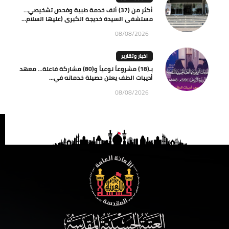
أكثر من (37) ألف خدمة طبية وفحص تشخيصي…
مستشفى السيدة خديجة الكبرى (عليها السلام...
08/08/2026
اخبار وتقارير
بـ(18) مشروعاً نوعياً و(80) مشاركة فاعلة… معهد
أديبات الطف يعلن حصيلة خدماته في...
08/08/2026