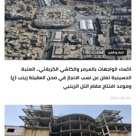
اخبار وتقارير
اكساء الواجهات بالمرمر والكاشي الكربلائي.. العتبة
الحسينية تعلن عن نسب الانجاز في صحن العقيلة زينب (ع)
وموعد افتتاح مقام التل الزينبي
2023-03-29