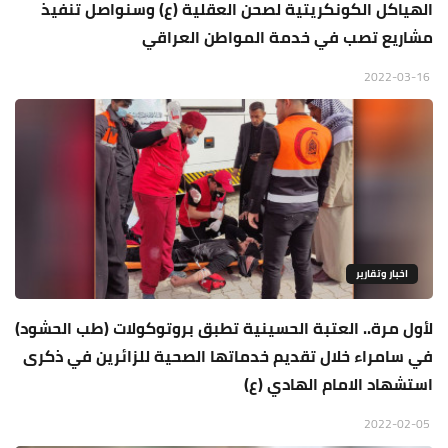
الهياكل الكونكريتية لصحن العقلية (ع) وسنواصل تنفيذ
مشاريع تصب في خدمة المواطن العراقي
2022-03-16
اخبار وتقارير
لأول مرة.. العتبة الحسينية تطبق بروتوكولات (طب الحشود)
في سامراء خلال تقديم خدماتها الصحية للزائرين في ذكرى
استشهاد الامام الهادي (ع)
2022-02-05