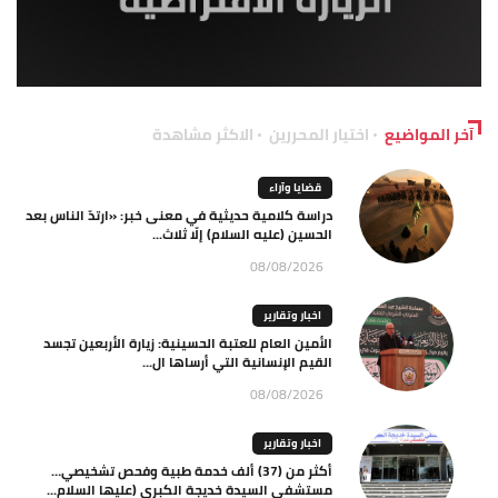
آخر المواضيع
اختيار المحررين
الاكثر مشاهدة
قضايا وآراء
دراسة كلامية حديثية في معنى خبر: «ارتدّ الناس بعد
الحسين (عليه السلام) إلّا ثلاث...
08/08/2026
اخبار وتقارير
الأمين العام للعتبة الحسينية: زيارة الأربعين تجسد
القيم الإنسانية التي أرساها ال...
08/08/2026
اخبار وتقارير
أكثر من (37) ألف خدمة طبية وفحص تشخيصي…
مستشفى السيدة خديجة الكبرى (عليها السلام...