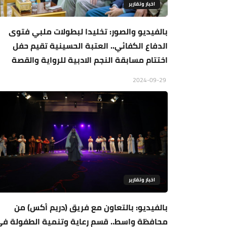
اخبار وتقارير
بالفيديو والصور: تخليدا لبطولات ملبي فتوى
الدفاع الكفائي.. العتبة الحسينية تقيم حفل
اختتام مسابقة النجم الادبية للرواية والقصة
2024-09-29
اخبار وتقارير
بالفيديو: بالتعاون مع فريق (دريم أكس) من
محافظة واسط.. قسم رعاية وتنمية الطفولة ف