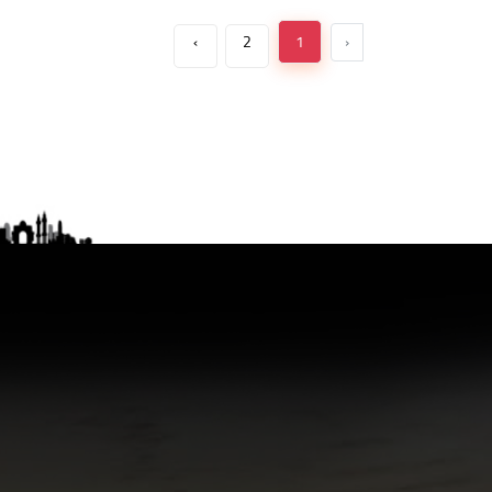
›
2
1
‹