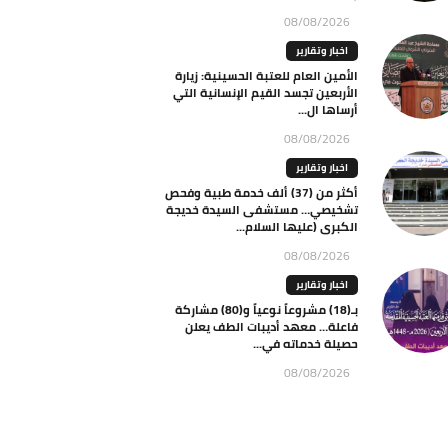
08/08/2026
اخبار وتقارير
الأمين العام للعتبة الحسينية: زيارة
الأربعين تجسد القيم الإنسانية التي
أرساها ال...
08/08/2026
اخبار وتقارير
أكثر من (37) ألف خدمة طبية وفحص
تشخيصي… مستشفى السيدة خديجة
الكبرى (عليها السلام...
08/08/2026
اخبار وتقارير
بـ(18) مشروعاً نوعياً و(80) مشاركة
فاعلة… معهد أديبات الطف يعلن
حصيلة خدماته في...
08/08/2026