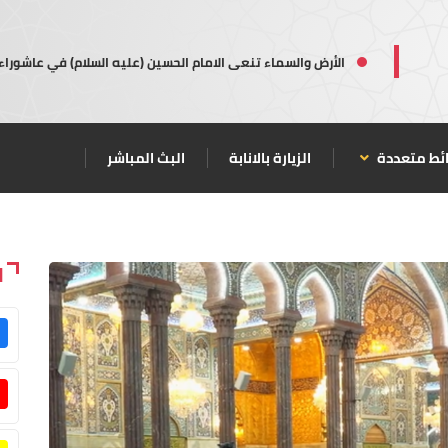
الأرض والسماء تنعى الامام الحسين (عليه السلام) في عاشوراء
ئط متعددة
الزيارة بالانابة
البث المباشر
ا