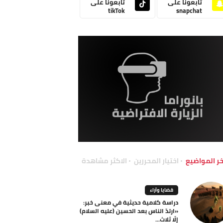
تابعونا على
تابعونا على
tikTok
snapchat
خر المواضيع
اختيار المحررين
الاكثر مشاهدة
قضايا وآراء
دراسة كلامية حديثية في معنى خبر:
«ارتدّ الناس بعد الحسين (عليه السلام)
إلّا ثلاث...