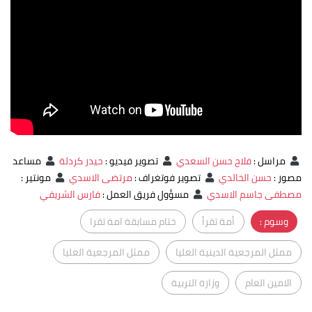
مراسل
:
فلاح حسن السعدي
تصوير فيديو
:
حيدر كردلة
مساعد
مصور
:
حسن الخالدي
تصوير فوتغراف
:
مرتضى الاسدي
مونتير
:
مصطفى جاسم الاسدي
مسؤول فريق العمل
:
فارس الشريفي
وسوم :
أمة تقرأ
ختام مسابقة امة تقرا
ممثل المرجعية الدينية العليا
ممثل المرجعية العليا
الامين العام
وزارة التربية