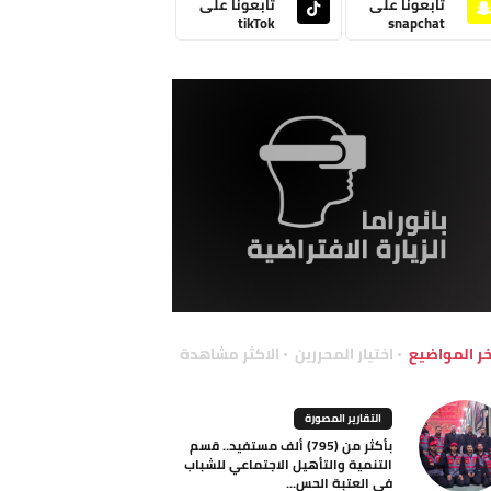
تابعونا على
تابعونا على
tikTok
snapchat
خر المواضيع
اختيار المحررين
الاكثر مشاهدة
التقارير المصورة
بأكثر من (795) ألف مستفيد.. قسم
التنمية والتأهيل الاجتماعي للشباب
في العتبة الحس...