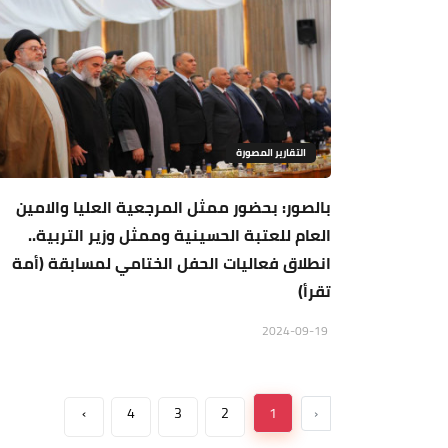
التقارير المصورة
بالصور: بحضور ممثل المرجعية العليا والامين
العام للعتبة الحسينية وممثل وزير التربية..
انطلاق فعاليات الحفل الختامي لمسابقة (أمة
تقرأ)
2024-09-19
›
4
3
2
1
‹