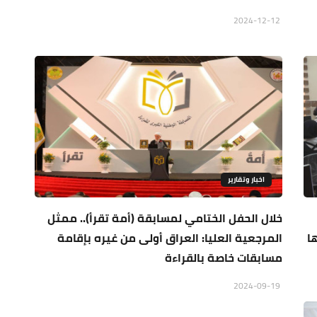
2024-12-12
اخبار وتقارير
خلال الحفل الختامي لمسابقة (أمة تقرأ).. ممثل
ا
المرجعية العليا: العراق أولى من غيره بإقامة
مسابقات خاصة بالقراءة
2024-09-19