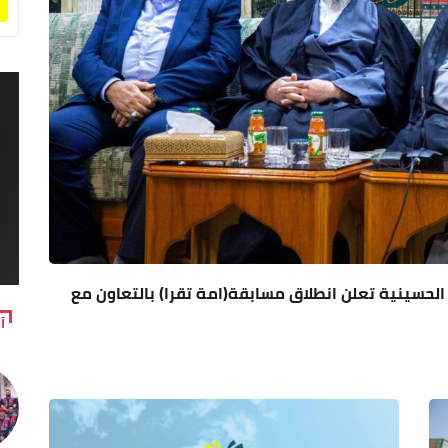
 الحسينية تعلن انطلاق مسابقة(امة تقرا) بالتعاون مع
آ