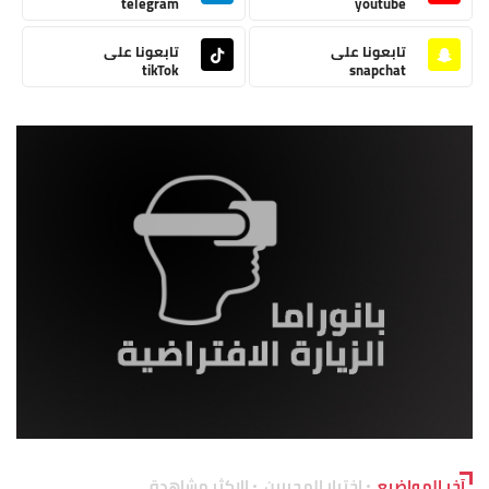
telegram
youtube
تابعونا على
تابعونا على
tikTok
snapchat
آخر المواضيع
اختيار المحررين
الاكثر مشاهدة