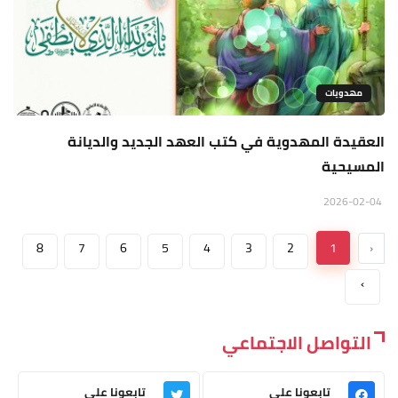
مهدويات
العقيدة المهدوية في كتب العهد الجديد والديانة
المسيحية
2026-02-04
8
7
6
5
4
3
2
1
‹
›
التواصل الاجتماعي
تابعونا على
تابعونا على