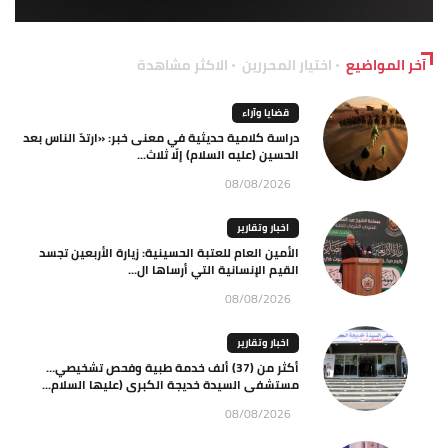
آخر المواضيع
اختيار المحررين
الاكثر مشاهدة
قضايا وآراء
دراسة كلامية حديثية في معنى خبر: «ارتدّ الناس بعد
الحسين (عليه السلام) إلّا ثلاث...
08/08/2026
اخبار وتقارير
الأمين العام للعتبة الحسينية: زيارة الأربعين تجسد
القيم الإنسانية التي أرساها ال...
08/08/2026
اخبار وتقارير
أكثر من (37) ألف خدمة طبية وفحص تشخيصي…
مستشفى السيدة خديجة الكبرى (عليها السلام...
08/08/2026