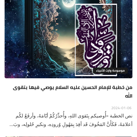
موسوعة وارث الأنبياء
من خطبة للإمام الحسين عليه السلام يوصي فيها بتقوى
الله
2024-01-06
نص الخطبة «أُوصيكم بِتَقوَى اللهِ، وأُحذِّرُكُمْ أيّامَهُ، وأرفَعُ لكُم
أعلامَهُ، فَكَأَنَّ المَخُوفَ قَد أفِدَ بِمَهُولِ وُرودِه، ونكيرِ حُلولِه، وبَ...