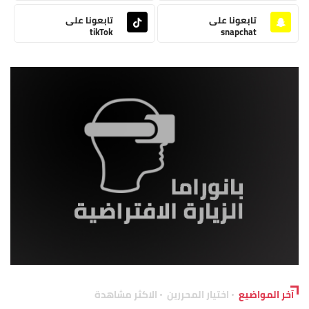
تابعونا على
تابعونا على
tikTok
snapchat
آخر المواضيع
اختيار المحررين
الاكثر مشاهدة