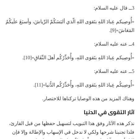
3ــ قال عليه السلام:
«أُوصِيكم عِبادَ اللهِ بتَقوَى اللهِ الّذي ألبَسَكُمْ الرِّياشَ، وأسبَغَ علَيكُمُ
المَعَاشَ»[9].
4ــ عنه عليه السلام:
«أُوصِيكم عِبادَ اللهِ بتَقوَى اللهِ، وأُحَذِّرُكُم أهلَ النِّفَاقِ»[10].
5ــ عنه عليه السلام:
«أُوصِيكُم عِبادَ اللهِ بتَقوَى اللهِ، وأُحَذِّرُكُم الدُّنيا»[11].
وهناك المزيد من هذه الوصايا تركناها للاختصار.
آثار التقوى في الدنيا
نذكر هذه الآثار وفق هذا التبويب لتسهيل حفظها من قبل القارئ،
فلذا تجنبنا شرحها ولكي لا ندخل في الإسهاب والإطالة وإلا فإن