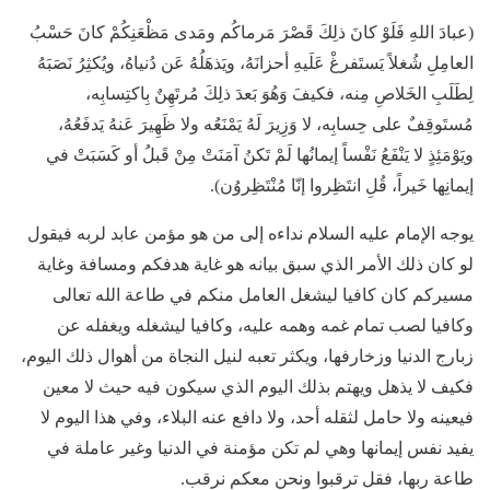
(عبادَ اللهِ فَلَوْ كانَ ذلِكَ قَصْرَ مَرماكُم ومَدى مَظْعَنِكُمْ كانَ حَسْبُ
العامِلِ شُغلاً يَستَفرغْ عَلَيهِ أحزانَهُ، ويَذهَلُهُ عَن دُنياهُ، ويُكثِرُ نَصَبَهُ
لِطَلَبِ الخَلاصِ مِنه، فكيفَ وَهُوَ بَعدَ ذلِكَ مُرتَهِنٌ بِاكتِسابِه،
مُستَوقِفٌ على حِسابِه، لا وَزِيرَ لَهُ يَمْنَعُه ولا ظَهِيرَ عَنهُ يَدفَعُهُ،
ويَوْمَئِذٍ لا يَنْفَعُ نَفْساً إيمانُها لَمْ تَكنُ آمَنَتْ مِنْ قَبلُ أو كَسَبَتْ في
إيمانِها خَيراً، قُلِ انتَظِروا إنّا مُنْتَظِروُن).
يوجه الإمام عليه السلام نداءه إلى من هو مؤمن عابد لربه فيقول
لو كان ذلك الأمر الذي سبق بيانه هو غاية هدفكم ومسافة وغاية
مسيركم كان كافيا ليشغل العامل منكم في طاعة الله تعالى
وكافيا لصب تمام غمه وهمه عليه، وكافيا ليشغله ويغفله عن
زبارج الدنيا وزخارفها، ويكثر تعبه لنيل النجاة من أهوال ذلك اليوم،
فكيف لا يذهل ويهتم بذلك اليوم الذي سيكون فيه حيث لا معين
فيعينه ولا حامل لثقله أحد، ولا دافع عنه البلاء، وفي هذا اليوم لا
يفيد نفس إيمانها وهي لم تكن مؤمنة في الدنيا وغير عاملة في
طاعة ربها، فقل ترقبوا ونحن معكم نرقب.