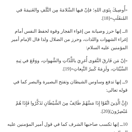
«أُوصِيكَ بِتَوَى اللهِ؛ فإنّ فيها السَّلامَةَ مِن التَّلَفِ والغَنيمَةَ في
المُنقَلَبِ»[18].
8ــ إنها حرز وصيانة من إغواء الفجار وقوة لحفظ النفس أمام
إغراء الشهوات واللذات، وحرز من الضلال ولذا قال الإمام أمير
المؤمنين عليه السلام:
«إنّ مَن فَارقَ التَّقوى أُغرِيَ باللَّذّاتِ والشَّهواتِ، ووَقَعَ في تِيهِ
السَّيِّئاتِ، ولَزِمَهُ كَبيرُ التَّبِعاتِ»[19].
9ــ إنها تدفع وساوس الشيطان وتفتح البصيرة والبصر كما في
قوله تعالى:
(إِنَّ الَّذِينَ اتَّقَوْا إِذَا مَسَّهُمْ طَائِفٌ مِنَ الشَّيْطَانِ تَذَكَّرُوا فَإِذَا هُمْ
مُبْصِرُونَ)[20].
10ــ إنها تكسب صاحبها الشرف كما في قول أمير المؤمنين عليه