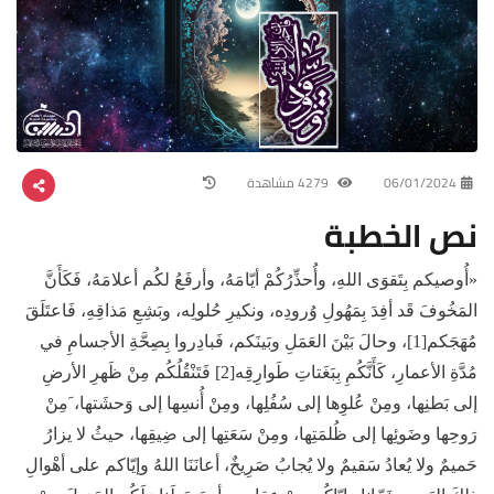
06/01/2024
4279 مشاهدة
نص الخطبة
«أُوصيكم بِتَقوَى اللهِ، وأُحذِّرُكُمْ أيّامَهُ، وأرفَعُ لكُم أعلامَهُ، فَكَأَنَّ
المَخُوفَ قَد أفِدَ بِمَهُولِ وُرودِه، ونكيرِ حُلولِه، وبَشِعِ مَذاقِهِ، فَاعتَلَقَ
مُهَجَكم[1]، وحالَ بَيْنَ العَمَلِ وبَينَكم، فَبادِروا بِصِحَّةِ الأجسامِ في
مُدَّةِ الأعمارِ، كَأَنَّكُمِ بِبَغَتاتِ طَوارِقِه[2] فَتَنْقُلُكُم مِنْ ظَهرِ الأرضِ
إلى بَطنِها، ومِنْ عُلوِها إلى سُفُلِها، ومِنْ أُنسِها إلى وَحشَتها، َمِنْ
رَوحِها وضَوئِها إلى ظُلمَتِها، ومِنْ سَعَتِها إلى ضِيقِها، حيثُ لا يزارُ
حَميمٌ ولا يُعادُ سَقيمٌ ولا يُجابُ صَرِيخٌ، أعانَنَا اللهُ وإيّاكم على أهْوالِ