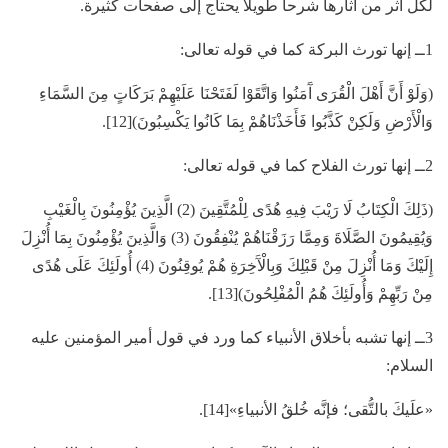
لكل أثر من آثارها شرحاً طويلاً يحتاج إلى صفحات كثيرة.
1ــ إنها تورث البركة كما في قوله تعالى:
(وَلَوْ أَنَّ أَهْلَ الْقُرَى آَمَنُوا وَاتَّقَوْا لَفَتَحْنَا عَلَيْهِمْ بَرَكَاتٍ مِنَ السَّمَاءِ
وَالْأَرْضِ وَلَكِنْ كَذَّبُوا فَأَخَذْنَاهُمْ بِمَا كَانُوا يَكْسِبُونَ)[12].
2ــ إنها تورث الفلاح كما في قوله تعالى:
(ذَلِكَ الْكِتَابُ لَا رَيْبَ فِيهِ هُدًى لِلْمُتَّقِينَ (2) الَّذِينَ يُؤْمِنُونَ بِالْغَيْبِ
وَيُقِيمُونَ الصَّلَاةَ وَمِمَّا رَزَقْنَاهُمْ يُنْفِقُونَ (3) وَالَّذِينَ يُؤْمِنُونَ بِمَا أُنْزِلَ
إِلَيْكَ وَمَا أُنْزِلَ مِنْ قَبْلِكَ وَبِالْآَخِرَةِ هُمْ يُوقِنُونَ (4) أُولَئِكَ عَلَى هُدًى
مِنْ رَبِّهِمْ وَأُولَئِكَ هُمُ الْمُفْلِحُونَ)[13].
3ــ إنها تشبه بأخلاق الأنبياء كما ورد في قول أمير المؤمنين عليه
السلام:
«علَيكَ بالتُّقى؛ فإنَّه خُلقُ الأنبياءِ»[14].