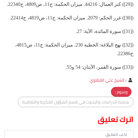
([29]) كنز العمال: 44216. ميزان الحكمة: ج11، ص4809، ح22340.
([30]) غرر الحكم: 2079. ميزان الحكمة: ج11، ص4819، ح22414.
([31]) سورة المائدة، الآية: 27.
([32]) نهج البلاغة: الخطبة 230. ميزان الحكمة: ج11، ص4815،
ح22386.
([33]) سورة القمر، الآيتان: 54 و55.
:
الشيخ علي الفتلاوي
وسوم :
شعبة الدراسات والبحوث في قسم الشؤون الفكرية والثقافية
اترك تعليق