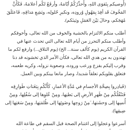
(أُوصيكم بِتَقوَى اللهِ، وأُحذِّرُكُمْ أيّامَهُ، وأرفَعُ لكُم أعلامَهُ، فَكَأَنَّ
المَخُوفَ قَد أفِدَ بِمَهُولِ وُرودِه، ونكيرِ حُلولِه، وبَشِعِ مَذاقِهِ، فَاعتَلَقَ
مُهَجَكم، وحالَ بَيْنَ العَمَلِ وبَينَكم).
أطلب منكم الالتزام بالخشية والخوف من الله تعالى، وأخوفكم
وأطلب منكم التحرز من أيام الله تعالى التي تحدث عنها في
القرآن الكريم (يوم كألف سنة... الخ) (يوم التلاق...) وارفع لكم ما
تهتدون به من هدي الله تعالى، فكأن الأمر الذي تخشونه قد دنا
وقرب إليكم بفزع ورعب وروده، وصعوبة نزوله، وكريه طعمه،
فتعلق بقلوبكم تعلقاً شديدا، وصار مانعا بينكم وبين العمل.
(فَبادِروا بِصِحَّةِ الأجسامِ في مُدَّةِ الأعمارِ، كَأَنَّكُمِ بِبَغَتاتِ طَوارِقِه
فَتَنْقُلُكُم مِنْ ظَهرِ الأرضِ إلى بَطنِها، ومِنْ عُلوِها إلى سُفُلِها، ومِنْ
أُنسِها إلى وَحشَتها، َمِنْ رَوحِها وضَوئِها إلى ظُلمَتِها، ومِنْ سَعَتِها إلى
ضِيقِها).
أسرعوا وعجلوا إلى اغتنام الصحة قبل السقم في طاعة الله