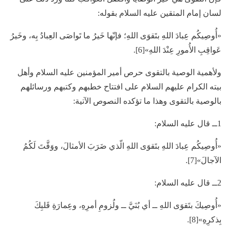
لسان إمام المتقين عليه السلام بقوله:
«أُوصِيكُم عِبادَ اللهِ بتَقوَى اللهِ؛ فإنّها خَيرُ ما تَواصَى العِبادُ بِه، وخَيرُ
عَواقِبِ الأُمورِ عِنْدَ اللهِ»[6].
ولأهمية الوصية بالتقوى حرص أمير المؤمنين عليه السلام وأهل
بيته الكرام عليهم السلام على افتتاح خطبهم وكتبهم ورسائلهم
بالوصية بالتقوى وهذا ما تؤكده النصوص الآتية:
1ــ قال عليه السلام:
«أُوصِيكُم عِبادَ اللهِ بتَقوَى اللهِ الّذي ضَرَبَ الأمثالَ، ووَقَّتَ لَكُمُ
الآجالَ»[7].
2ــ قال عليه السلام:
«أُوصِيكَ بتَقوَى اللهِ ــ أي بُنَيَّ ــ ولُزومِ أمرِهِ، وعِمارَةِ قَلبِكَ
بِذكرِهِ»[8].