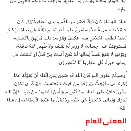
ذلِكَ اليَومِ، ونَجّانا وإيّاكُم مِنْ عِقابِهِ، وأوجَبَ لَنا وَلَكُم الجَزِيلَ مِنْ
ثَوابِهِ.
عبادَ اللهِ فَلَوْ كانَ ذلِكَ قَصْرَ مَرماكُم ومَدى مَظْعَنِكُمْ[3] كانَ
حَسْبُ العامِلِ شُغلاً يَستَفرغْ عَلَيهِ أحزانَهُ، ويَذهَلُهُ عَن دُنياهُ، ويُكثِرُ
نَصَبَهُ لِطَلَبِ الخَلاصِ مِنه، فكيفَ وَهُوَ بَعدَ ذلِكَ مُرتَهِنٌ بِاكتِسابِه،
مُستَوقِفٌ على حِسابِه، لا وَزِيرَ لَهُ يَمْنَعُه ولا ظَهِيرَ عَنهُ يَدفَعُهُ،
ويَوْمَئِذٍ لا يَنْفَعُ نَفْساً إيمانُها لَمْ تَكنُ آمَنَتْ مِنْ قَبلُ أو كَسَبَتْ في
إيمانِها خَيراً، قُلِ انتَظِروا إنّا مُنْتَظِروُن.
أُوصيكُمْ بِتَقْوَى اللهِ فَإنَّ اللهَ قَد ضَمِنَ لِمَنِ اتَّقاهُ أنْ يُحَوِّلَهُ عَمّا
يَكرَهُ إلى ما يُحِبُّ ويَرزُقَهُ مِنْ حَيثُ لا يَحتَسِبُ، فَإيّاكَ أن تَكوُنَ
مِمَّن يَخافُ عَلَى العِبادِ مِنْ ذُنُوبِهِمْ وَيَأمَنُ العُقَوبَةَ مِنْ ذَنبِه، فَإنَّ اللهَ
تَبارَكَ وَتَعالى لا يُخدَعُ عَن جَنَّتِهِ ولا يُنالُ ما عِنْدَهُ إلاّ بِطاعَتِه إنْ شاءَ
اللهُ».
المعنى العام