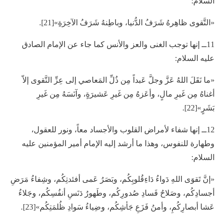
السلام:
«التَّقوى ظاهِرهُ شَرَفُ الدُّنيا، وباطِنهُ شَرَفُ الآخِرَةِ»[21].
11ــ إنها توجب الغنى والعز والأنس كما جاء عن الإمام الصادق
عليه السلام:
«ما نَقَلَ اللهُ عَزَّ وجلَّ عَبداً مِن ذُلِّ المَعاصي إلى عِزِّ التَّقوى إلاّ
أغناهُ مِن غَيرِ مالٍ، وأعَزهُ مِن غَيرِ عَشيرَةٍ، وآنَسَهُ مِن غَيرِ
بَشَرٍ»[22].
12ــ إنها شفاء لأمراض القلوب والأجساد معاً، ونور للعقول،
وطهارة للنفوس، وهذا ما أرشد إليه الإمام أمير المؤمنين عليه
السلام:
«إنَّ تَقوَى اللهِ دَواءُ دَاءِقُلوبِكُم، وبَصَرُ عَمى أفئدتِكُم، وشِفاءُ مَرَضِ
أجسادِكُم، وصَلاحُ فَسادِ صُدورِكُم، وطَهورُ دَنَسِ أنفُسِكُم، وجَلاءُ
عَشا أبصارِكُمِ، وأمنُ فَزَعِ جَأشِكُم، وضِياءُ سَوادِ ظُلمَتِكُم»[23].