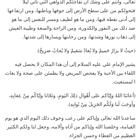
تعالى، وأنتم على وشك أن تفاجئكم الدواهي التي تأتي ليلا
فتحولكم من على سطح الأرض إلى جوفها وباطنها، ومن ارتفاعها
إلى أدنى نقطة فيها، ومن ما هو لطيف ومسر للنفس إلى ما هو
ضد ذلك من النفور والكدورة، ومن الراحة والسعة وطيبة العيش
إلى ذهاب نورها وشدتها، ومن رحابتها ويسارها إلى شدتها.
(حيثُ لا يزارُ حَميمٌ ولا يُعادُ سَقيمٌ ولا يُجابُ صَرِيخٌ).
يشير الإمام علي عليه السلام إلى أن هذا المكان لا يحصل فيه
اللقاء بين الأحبة ولا يفحص المريض ولا يطمئن على صحة ولا يغاث
ا لمستغيث.
(أعانَنَا اللهُ وإيّاكم على أهْوالِ ذلِكَ اليَومِ، ونَجّانا وإيّاكُم مِنْ عِقابِهِ،
وأوجَبَ لَنا وَلَكُم الجَزِيلَ مِنْ ثَوابِهِ).
ساعدنا الله تعالى وإياكم على رعب وخوف ذلك اليوم الذي هو يوم
القيامة، وخلصنا الله وإياكم من أذاه وآلامه، وجعل لنا ولكم الكثير
العظيم من العطاء وحسن الجزاء.