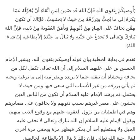
(أُوصيكُمْ بِتَقْوَى اللهِ فَإنَّ اللهَ قَد ضَمِنَ لِمَنِ اتَّقاهُ أنْ يُحَوِّلَهُ عَمّا
يَكرَهُ إلى ما يُحِبُّ ويَرزُقَهُ مِنْ حَيثُ لا يَحتَسِبُ، فَإيّاكَ أن تَكوُنَ
مِمَّن يَخافُ عَلَى العِبادِ مِنْ ذُنُوبِهِمْ وَيَأمَنُ العُقَوبَةَ مِنْ ذَنبِه، فَإنَّ اللهَ
تَبارَكَ وَتَعالى لا يُخدَعُ عَن جَنَّتِهِ ولا يُنالُ ما عِنْدَهُ إلاّ بِطاعَتِه إنْ شاءَ
اللهُ).
تقدم في بداية الخطبة بيان قوله أوصيكم بتقوى الله، ويشير الإمام
الحسين بن علي عليهما السلام إلى أن الله تعالى تكفل لكل من
يخافه ويخشاه أن ينقله عنما لا يريده وينفر منه إلى ما يرغبه ويحبه
ثم يأتي برزقه من غير الأسباب التي سعى فيها ومن حيث لا
يحتمل، ثم يرشد الإمام عليه السلام أن تكون من الناس الذين
يخشون على مصر غيرهم بسبب ذنوبهم ولا يخافون على مصايرهم
وهم في اطمئنان من نزول العقوبة عليهم مع وقوع الذنب منهم،
ويقول الإمام عليه السلام إن الله تبارك وتعالى لا تخفى عليه
الحيل ولا يستطيع أحد أن يمكر فيظهر مرة ويخفى مرة أخرى
لينال جنة الله تعالى فإن ذلك لا ينال إلا بالطاعة الخالصة.