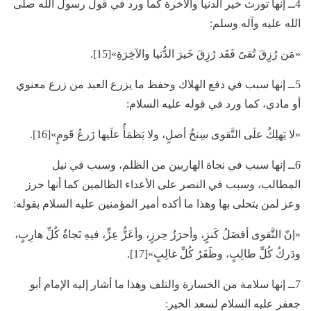
4ــ إنها تورث خير الدنيا والآخرة كما ورد في قول رسول الله صلى
الله عليه وآله وسلم:
«مَن رُزِقَ تُقىً فَقَد رُزِقَ خَيرَ الدُّنيا والآخِرَةِ»[15].
5ــ إنها سبب في دفع الهلاك وحفظ ما يزرع العبد من زرع معنوي
أو مادي، كما ورد في قوله عليه السلام:
«لا يَهلِكُ علَى التَّقوى سِنخُ أصلٍ، ولا يَظمَأُ علَيها زَرعُ قَومٍ»[16].
6ــ إنها سبب في نجاة الهاربين من الظلم، وسبب في نيل
المطالب، وسبب في النصر على الأعداء الظالمين كما أنها حرز
وعز لمن يتحلى بها وهذا ما أكده أمير المؤمنين عليه السلام بقوله:
«إنّ التَّقوى أفضَلُ كَنزٍ، وأحرَزُ حِرزٍ، وأعَزُّ عِزٍّ، فيهِ نَجاةُ كُلِّ هارِبٍ،
ودَركُ كُلِّ طالِبٍ، وظَفَرُ كُلِّ غالِبٍ»[17].
7ــ إنها سلامة من الخسارة والتلف وهذا ما أشار إليه الإمام أبو
جعفر عليه السلام لسعد الخير: