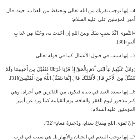
4ــ إنها توجب تقربك من الله تعالى وتحتفظ من العذاب، حيث قال
أمير المؤمنين علي عليه السلام:
«التَّقوى آكَدُ سَبَبٍ بَينَكَ وبينَ اللهِ إن أخَذتَ بِه، وجُنَّةٌ مِن عَذابٍ
ألِيمٍ»[30].
5ــ إنها سبب في قبول الأعمال كما في قوله تعالى:
(وَاتْلُ عَلَيْهِمْ نَبَأَ ابْنَيْ آَدَمَ بِالْحَقِّ إِذْ قَرَّبَا قُرْبَانًا فَتُقُبِّلَ مِنْ أَحَدِهِمَا وَلَمْ
يُتَقَبَّلْ مِنَ الْآَخَرِ قَالَ لَأَقْتُلَنَّكَ قَالَ إِنَّمَا يَتَقَبَّلُ اللَّهُ مِنَ الْمُتَّقِينَ)[31].
6ــ إنها تسدد العبد في دنياه فيكون من الفائزين في أخراه، وهي
كنز مذخور ليوم الفقر والفاقة، يوم القيامة كما ورد عن أمير
المؤمنين عليه السلام:
«إنّ تَقوَى اللهِ مِفتاحُ سَدادٍ، وذَخيرَةُ مَعادٍ»[32].
7ــ إنها توجب التنعم في الجنان والأنهار بل هي سبب في قرب