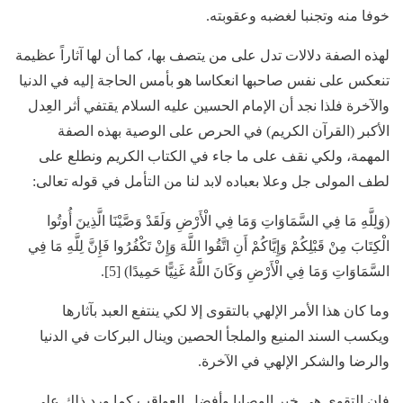
خوفا منه وتجنبا لغضبه وعقوبته.
لهذه الصفة دلالات تدل على من يتصف بها، كما أن لها آثاراً عظيمة
تنعكس على نفس صاحبها انعكاسا هو بأمس الحاجة إليه في الدنيا
والآخرة فلذا نجد أن الإمام الحسين عليه السلام يقتفي أثر العِدل
الأكبر (القرآن الكريم) في الحرص على الوصية بهذه الصفة
المهمة، ولكي نقف على ما جاء في الكتاب الكريم ونطلع على
لطف المولى جل وعلا بعباده لابد لنا من التأمل في قوله تعالى:
(وَلِلَّهِ مَا فِي السَّمَاوَاتِ وَمَا فِي الْأَرْضِ وَلَقَدْ وَصَّيْنَا الَّذِينَ أُوتُوا
الْكِتَابَ مِنْ قَبْلِكُمْ وَإِيَّاكُمْ أَنِ اتَّقُوا اللَّهَ وَإِنْ تَكْفُرُوا فَإِنَّ لِلَّهِ مَا فِي
السَّمَاوَاتِ وَمَا فِي الْأَرْضِ وَكَانَ اللَّهُ غَنِيًّا حَمِيدًا) [5].
وما كان هذا الأمر الإلهي بالتقوى إلا لكي ينتفع العبد بآثارها
ويكسب السند المنيع والملجأ الحصين وينال البركات في الدنيا
والرضا والشكر الإلهي في الآخرة.
فإن التقوى هي خير الوصايا وأفضل العواقب كما ورد ذلك على