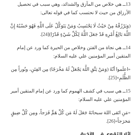
13ــ هي خلاص من المآزق والشدائد، وهي سبب في تحصيل
الأرزاق من حيث لا نحتسب كما في قوله تعالى:
(وَيَرْزُقْهُ مِنْ حَيْثُ لَا يَحْتَسِبُ وَمَنْ يَتَوَكَّلْ عَلَى اللَّهِ فَهُوَ حَسْبُهُ إِنَّ
اللَّهَ بَالِغُ أَمْرِهِ قَدْ جَعَلَ اللَّهُ لِكُلِّ شَيْءٍ قَدْرًا)[24].
14ــ هي نجاة من الفتن وخلاص من الحيرة كما ورد عن إمام
المتقين أمير المؤمنين علي عليه السلام:
«اعلَموا أنّهُ (وَمَنْ يَتَّقِ اللَّهَ يَجْعَلْ لَهُ مَخْرَجًا) مِن الفِتَنِ، ونُوراً مِن
الظُّلَمِ»[25].
15ــ هي سبب في كشف الهموم كما ورد عن إمام المتقين أمير
المؤمنين علي عليه السلام:
«مَنِ اتَقى اللهَ سبحانَهُ جَعَلَ لَهُ مَن كُلِّ هَمٍّ فَرَجاً، ومِن كُلِّ ضِيقٍ
مَخرَجاً»[26].
آثار التقوى في الآخرة