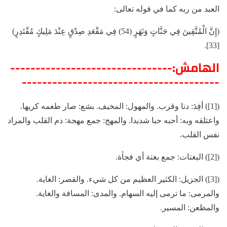
العبد من ربه كما في قوله تعالى:
(إِنَّ الْمُتَّقِينَ فِي جَنَّاتٍ وَنَهَرٍ (54) فِي مَقْعَدِ صِدْقٍ عِنْدَ مَلِيكٍ مُقْتَدِرٍ)
[33].
الهامش:--------------------------------
---------------------------------------
([1]) أفِدَ: دنا وقرب. والمهول: المخيف. بشع: صار طعمه كريها.
واعتلقه وبه: أحبه حبا شديدا. والمهج: جمع مهجة: دم القلب والمراد
نفس القلب.
([2]) البغتات: جمع بغتة أي فجأة.
([3]) الجزيل: الكثير العظيم من كل شيء. والقصر: الغاية.
والمرمى: ما ترمى إليه السهام. والمدى: المسافة والغاية.
والمظعن: المسير.