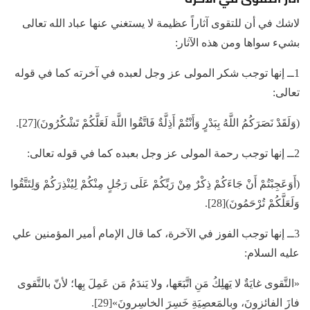
لاشك في أن للتقوى آثاراً عظيمة لا يستغني عنها عباد الله تعالى
بشيء سواها ومن هذه الآثار:
1ــ إنها توجب شكر المولى عز وجل لعبده في آخرته كما في قوله
تعالى:
(وَلَقَدْ نَصَرَكُمُ اللَّهُ بِبَدْرٍ وَأَنْتُمْ أَذِلَّةٌ فَاتَّقُوا اللَّهَ لَعَلَّكُمْ تَشْكُرُونَ)[27].
2ــ إنها توجب رحمة المولى عز وجل بعبده كما في قوله تعالى:
(أَوَعَجِبْتُمْ أَنْ جَاءَكُمْ ذِكْرٌ مِنْ رَبِّكُمْ عَلَى رَجُلٍ مِنْكُمْ لِيُنْذِرَكُمْ وَلِتَتَّقُوا
وَلَعَلَّكُمْ تُرْحَمُونَ)[28].
3ــ إنها توجب الفوز في الآخرة، كما قال الإمام أمير المؤمنين علي
عليه السلام:
«التَّقوى غايَةٌ لا يَهلِكُ مَنِ اتَّبَعَها، ولا يَندَمُ مَن عَمِلَ بِها؛ لأنّ بالتَّقوى
فازَ الفائزونَ، وبالمَعصِيَةِ خَسِرَ الخاسِرونَ»[29].