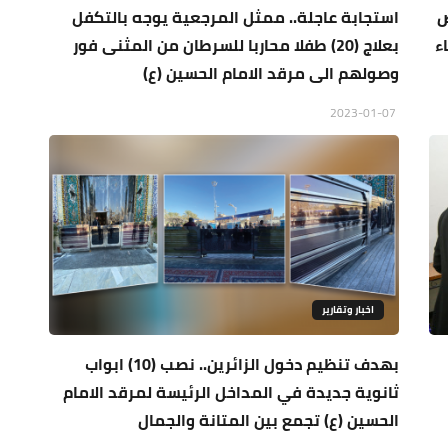
ض
استجابة عاجلة.. ممثل المرجعية يوجه بالتكفل
ء
بعلاج (20) طفلا محاربا للسرطان من المثنى فور
وصولهم الى مرقد الامام الحسين (ع)
2023-01-07
اخبار وتقارير
بهدف تنظيم دخول الزائرين.. نصب (10) ابواب
ثانوية جديدة في المداخل الرئيسة لمرقد الامام
الحسين (ع) تجمع بين المتانة والجمال