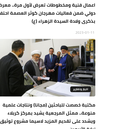
اعمال فنية ومخطوطات تعرض لأول مرة.. معر
دولي ضمن فعاليات مهرجان كوثر العصمة احتفا
بذكرى ولادة السيدة الزهراء (ع)
2023-01-11
اخبار وتقارير
مكتبة خصصت للباحثين (مجانا) ونتاجات علمية
منوعة.. ممثل المرجعية يشيد بمركز كربلاء
ويشدد على تقديم المزيد لاسيما مشروع توثيق