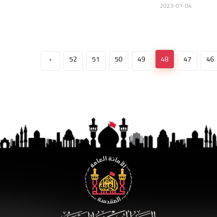
2023-01-04
›
52
51
50
49
48
47
46