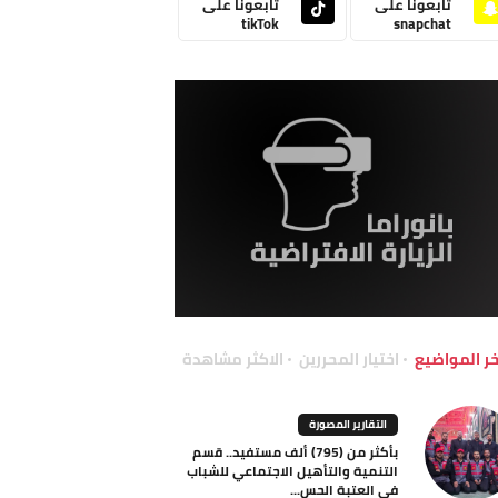
تابعونا على
تابعونا على
tikTok
snapchat
خر المواضيع
اختيار المحررين
الاكثر مشاهدة
التقارير المصورة
بأكثر من (795) ألف مستفيد.. قسم
التنمية والتأهيل الاجتماعي للشباب
في العتبة الحس...