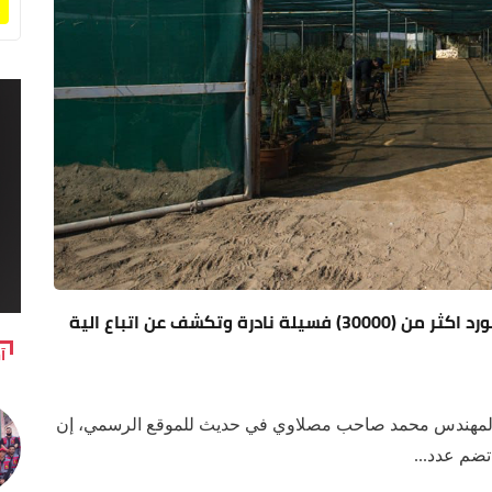
بعد ان كان يتعذر زراعتها.. العتبة الحسينية تستورد اكثر من (30000) فسيلة نادرة وتكشف عن اتباع الية
آ
 المهندس محمد صاحب مصلاوي في حديث للموقع الرسمي، إن