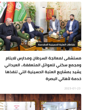
نشاطات العتبة الحسينية المقدسة
مستشفى لمعالجة السرطان ومدارس للايتام
ومجمع سكني للعوائل المتعففة.. العيداني
يشيد بمشاريع العتبة الحسينية التي تنفذها
خدمة لأهالي البصرة
2023-01-23