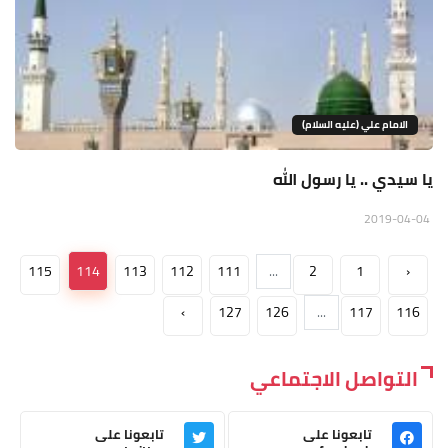
الامام علي (عليه السلام)
يا سيدي .. يا رسول الله
2019-04-04
115
114
113
112
111
...
2
1
‹
›
127
126
...
117
116
التواصل الاجتماعي
تابعونا على
تابعونا على