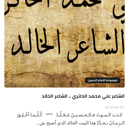
موسوعة الامام الحسين
الشاعر علي محمد الحائري .. الشاعر الخالد
2019-04-23
كـذبَ الـمـوتُ فـالـحـسـيـنُ مُـخَـلّـدْ *** كُـلّـمـا أخْـلِـقَ
الـزمـانُ تـجـدَّدْ هذا البيت الخالد الذي أصبح ش...