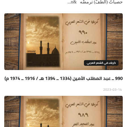
حصباتُ (الطفِّ) ترمضُه &n...
كربلاء في الشعر العربي
990 ــ عبد المطلب الأمين (1334 ــ 1394 هـ / 1916 ــ 1974 م)
2023-03-14