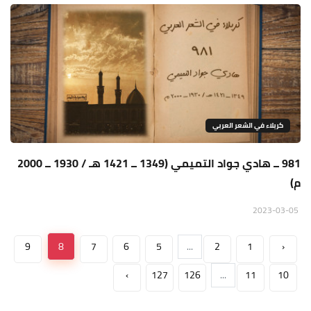
كربلاء في الشعر العربي
981 ــ هادي جواد التميمي (1349 ــ 1421 هـ / 1930 ــ 2000
م)
2023-03-05
9
8
7
6
5
...
2
1
‹
›
127
126
...
11
10