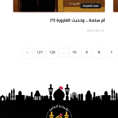
نساء العقيدة
أم سلمة .. وحديث القارورة (1)
2023-04-13
›
127
126
...
10
9
8
7