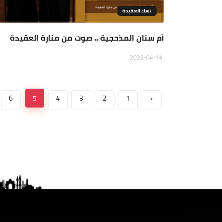
نساء العقيدة
أم سنان المذحجية .. صوت من منارة العقيدة
2023-04-14
6
5
4
3
2
1
‹