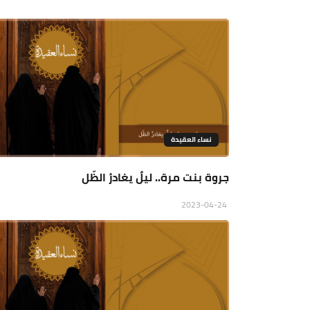
نساء العقيدة
جروة بنت مرة.. ليلٌ يغادرُ الظّل
2023-04-24