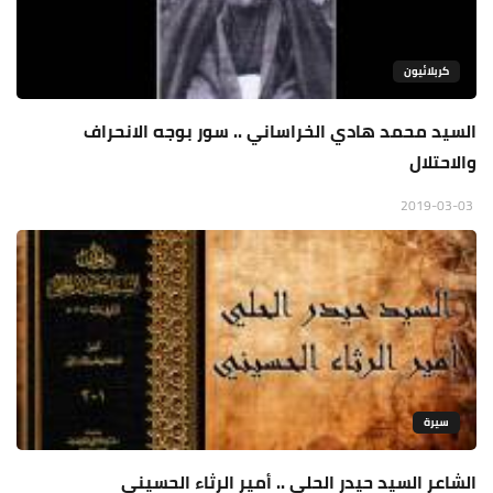
كربلائيون
السيد محمد هادي الخراساني .. سور بوجه الانحراف
والاحتلال
2019-03-03
سيرة
الشاعر السيد حيدر الحلي .. أمير الرثاء الحسيني