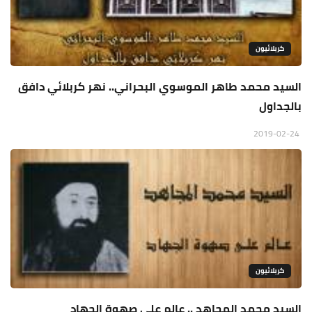
كربلائيون
السيد محمد طاهر الموسوي البحراني.. نهر كربلائي دافق
بالجداول
2019-02-24
كربلائيون
السيد محمد المجاهد .. عالم على صهوة الجهاد