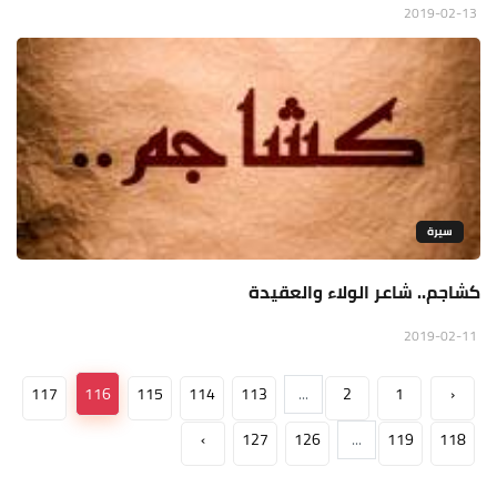
2019-02-13
سيرة
كشاجم.. شاعر الولاء والعقيدة
2019-02-11
117
116
115
114
113
...
2
1
‹
›
127
126
...
119
118