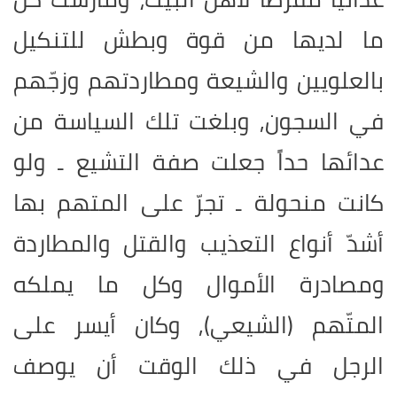
ما لديها من قوة وبطش للتنكيل
بالعلويين والشيعة ومطاردتهم وزجّهم
في السجون, وبلغت تلك السياسة من
عدائها حداً جعلت صفة التشيع ـ ولو
كانت منحولة ـ تجرّ على المتهم بها
أشدّ أنواع التعذيب والقتل والمطاردة
ومصادرة الأموال وكل ما يملكه
المتّهم (الشيعي), وكان أيسر على
الرجل في ذلك الوقت أن يوصف