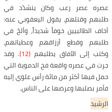
عصره عصر رعب وكان يتشدّد في
طلبهم وقتلهم، يقول اليعقوبي عنه:
أخاف الطالبيين خوفاً شديداً، وألحّ في
طلبهم وقطع أرزاقهم وعطياتهم،
وكتب إلى الآفاق يطلبهم
(12)
. وقد
جرت في عصره واقعة فخ الدموية التي
حمل فيها أكثر من مائة رأس علوي إليه
فأمر بصلبها وعرضها على الناس.
الرشيد