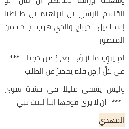
وشغفه بإراقة دمائهم أن قال أبو
القاسم الرسي بن إبراهيم بن طباطبا
إسماعيل الديباج والذي هرب بجلده من
المنصور:
لم يروِهِ ما أراقَ البغيُّ من دمِنا ***
في كلِّ أرضٍ فلم يقصرْ عن الطلبِ
وليس يشفي غليلاً في حشاهُ سوى
*** أن لا يرى فوقها ابناً لبنتِ نبي
المهدي