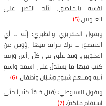
نفسه بالمنصور، لأنّه انتصر على
العلويين
(5)
ويقول المقريزي والطبري: إنّه ــ أي
المنصور ــ ترك خزانة فيها رؤوس من
العلويين، وقد علّق في كلّ رأس ورقة
كتب فيها ما يستدلّ على اسمه واسم
أبيه ومنهم شيوخ وشبّان وأطفال.
(6)
ويقول السيوطي: (قتل خلقاً كثيراً حتّى
استقام ملكه).
(7)