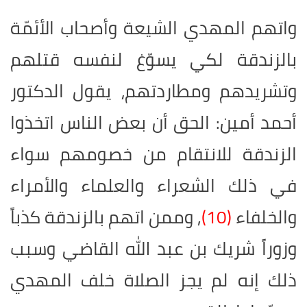
واتهم المهدي الشيعة وأصحاب الأئمّة
بالزندقة لكي يسوّغ لنفسه قتلهم
وتشريدهم ومطاردتهم، يقول الدكتور
أحمد أمين: الحق أن بعض الناس اتخذوا
الزندقة للانتقام من خصومهم سواء
في ذلك الشعراء والعلماء والأمراء
والخلفاء
(10)
, وممن اتهم بالزندقة كذباً
وزوراً شريك بن عبد الله القاضي وسبب
ذلك إنه لم يجز الصلاة خلف المهدي