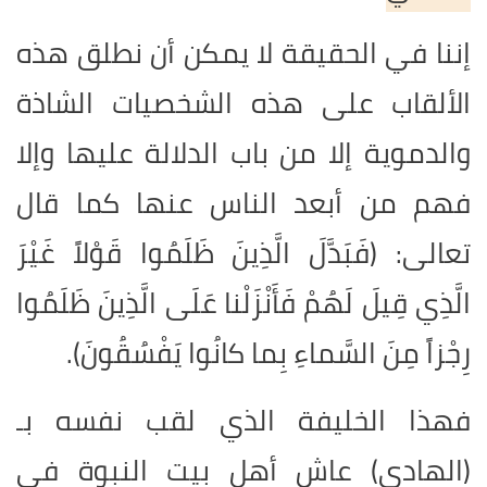
إننا في الحقيقة لا يمكن أن نطلق هذه
الألقاب على هذه الشخصيات الشاذة
والدموية إلا من باب الدلالة عليها وإلا
فهم من أبعد الناس عنها كما قال
تعالى: (فَبَدَّلَ الَّذِينَ ظَلَمُوا قَوْلاً غَيْرَ
الَّذِي قِيلَ لَهُمْ فَأَنْزَلْنا عَلَى الَّذِينَ ظَلَمُوا
رِجْزاً مِنَ السَّماءِ بِما كانُوا يَفْسُقُونَ).
فهذا الخليفة الذي لقب نفسه بـ
(الهادي) عاش أهل بيت النبوة في