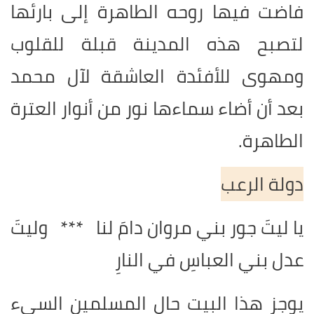
فاضت فيها روحه الطاهرة إلى بارئها
لتصبح هذه المدينة قبلة للقلوب
ومهوى للأفئدة العاشقة لآل محمد
بعد أن أضاء سماءها نور من أنوار العترة
الطاهرة.
دولة الرعب
يا ليتَ جور بني مروان دامَ لنا *** وليتَ
عدل بني العباسِ في النارِ
يوجز هذا البيت حال المسلمين السيء