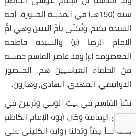
ولد القاسم بن الإمام موسى الكاظم
سنة (150هـ) في المدينة المنورة، أمه
السيدة تكتم، وتُكنّى بأُمِّ البنين وهي أمُّ
الإمام الرضا (ع) والسيدة فاطمة
المعصومة (ع) وقد عاصر القاسم خمسة
من الخلفاء العباسيين هم: المنصور
الدوانيقي، المهدي، الهادي, وهارون.
نشأ القاسم في بيت الوحي وترعرع في
أحضان الإمامة وكان أبوه الإمام الكاظم
يحبه حباً جمّاً وتدلنا رواية الكليني على