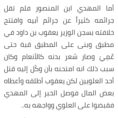
أما المهدي ابن المنصور فلم تقل
جرائمه كثيراً عن جرائم أبيه وافتتح
خلافته بسجن الوزير يعقوب بن داود في
مطبق وبنى على المطبق قبة حتى
عُمِيَ وصار شعر بدنه كالأنعام وكان
سبب ذلك انه امتحنه بأن وكّل إليه قتل
أحد العلويين لكن يعقوب أطلقه وأعطاه
بعض المال فوصل الخبر إلى المهدي
فقبضوا على العلوي وواجهه به..