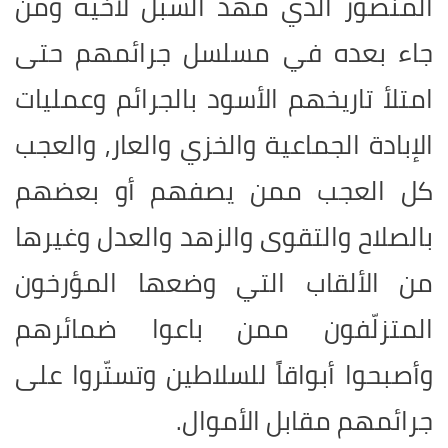
المنصور الذي مهّد السُّبل لأخيه ومن
جاء بعده في مسلسل جرائمهم حتى
امتلأ تاريخهم الأسود بالجرائم وعمليات
الإبادة الجماعية والخزي والعار, والعجب
كل العجب ممن يصفهم أو بعضهم
بالصلاح والتقوى والزهد والعدل وغيرها
من الألقاب التي وضعها المؤرخون
المتزلّفون ممن باعوا ضمائرهم
وأصبحوا أبواقاً للسلاطين وتستّروا على
جرائمهم مقابل الأموال.