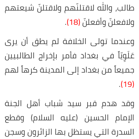
طالب، والله لاقتلنّهم ولاقتلنّ شيعتهم
ولافعلنّ وأفعلنّ
(18)
.
وعندما تولى الخلافة لم يطق أن يرى
عَلَوِيّاً في بغداد فأمر بإخراج الطالبيين
جميعاً من بغداد إلى المدينة كرهاً لهم
.
(19)
وقد هدم قبر سيد شباب أهل الجنة
الإمام الحسين (عليه السلام) وقطع
السدرة التي يستظل بها الزائرون وسجن