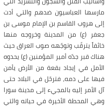
وأساليب القتل والسجون والتشريد التي
مارسها العباسيون ضدهم والتي أدت
إلى هروب القاسم بن الإمام موسى بن
جعفر (ع) من المدينة وخروجه منها
خائفاً يترقّب وتوجّهه صوب العراق حيث
هناك قبر جدّه أمير المؤمنين (ع) يحدوه
الأمل في إيجاد بقعة من الأرض يأمن
فيها على دمه, فترحّل في البلاد حتى
آل الأمر إليه بالمجيء إلى مدينة سورا
وهي المحطة الأخيرة في حياته والتي