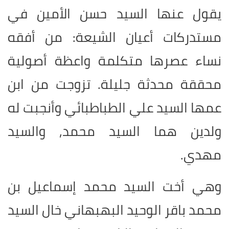
يقول عنها السيد حسن الأمين في
مستدركات أعيان الشيعة: من أفقه
نساء عصرها متكلمة واعظة أصولية
محققة محدثة جليلة. تزوجت من ابن
عمها السيد علي الطباطبائي وأنجبت له
ولدين هما السيد محمد, والسيد
مهدي.
وهي أخت السيد محمد إسماعيل بن
محمد باقر الوحيد البهبهاني خال السيد