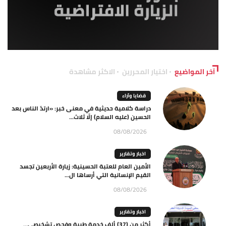
آخر المواضيع
اختيار المحررين
الاكثر مشاهدة
قضايا وآراء
دراسة كلامية حديثية في معنى خبر: «ارتدّ الناس بعد
الحسين (عليه السلام) إلّا ثلاث...
08/08/2026
اخبار وتقارير
الأمين العام للعتبة الحسينية: زيارة الأربعين تجسد
القيم الإنسانية التي أرساها ال...
08/08/2026
اخبار وتقارير
أكثر من (37) ألف خدمة طبية وفحص تشخيصي…