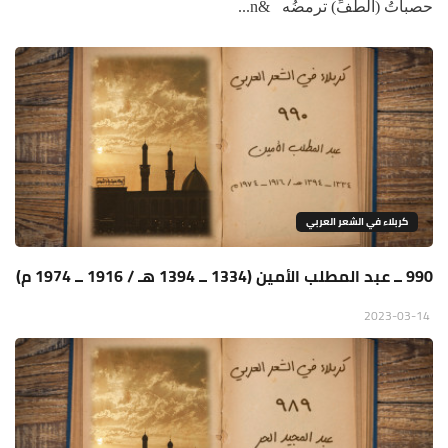
حصباتُ (الطفِّ) ترمضُه &n...
كربلاء في الشعر العربي
990 ــ عبد المطلب الأمين (1334 ــ 1394 هـ / 1916 ــ 1974 م)
2023-03-14