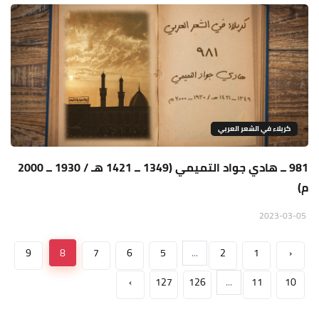
كربلاء في الشعر العربي
981 ــ هادي جواد التميمي (1349 ــ 1421 هـ / 1930 ــ 2000
م)
2023-03-05
9
8
7
6
5
...
2
1
‹
›
127
126
...
11
10