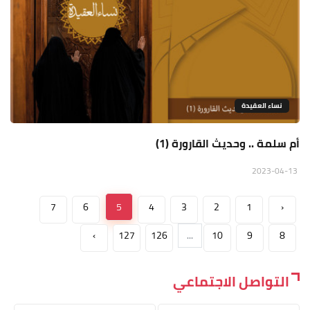
نساء العقيدة
أم سلمة .. وحديث القارورة (1)
2023-04-13
7
6
5
4
3
2
1
‹
›
127
126
...
10
9
8
التواصل الاجتماعي