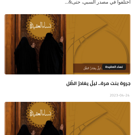
اختلفوا في مصدر السبي، حتى&...
نساء العقيدة
جروة بنت مرة.. ليلٌ يغادرُ الظّل
2023-04-24