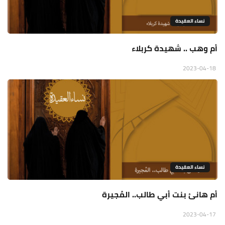
نساء العقيدة
أم وهب .. شهيدة كربلاء
2023-04-18
نساء العقيدة
أم هانئ بنت أبي طالب.. المُجيرة
2023-04-17