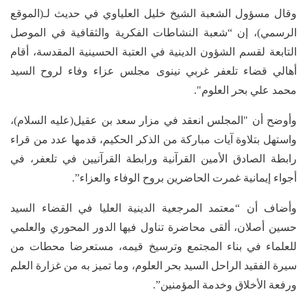
وقال مسؤول الشعبة الشيخ خليل العلياوي في حديث لـ(الموقع
الرسمي)، إن “شعبة النشاطات الفكرية والثقافية في الموصل
التابعة لقسم الشؤون الدينية في العتبة الحسينية المقدسة، أقام
أهالي قضاء تلعفر غربي نينوى مجلس عزاء وفاء لروح السيد
محمد علي بحر العلوم".
وأوضح أن "المجلس انعقد في مزار سعد بن عقيل(عليه السلام)،
واستهل بتلاوة آيات مباركة من الذكر الحكيم، قدمها عدد من قراء
رابطة الصادق الأمين القرآنية ورابطة القرآنيين في تلعفر، في
أجواء إيمانية غمرت الحاضرين بروح الوفاء والعزاء”.
وأضاف أن “معتمد المرجعية الدينية العليا في القضاء السيد
حسين أصلان، ألقى محاضرة تناول فيها الدور المحوري والعلمي
للعلماء في بناء المجتمع وترسيخ قيمه، مستعرضا محطات من
سيرة الفقيد الراحل السيد بحر العلوم، وما تميز به من غزارة العلم
ورفعة الأخلاق وخدمة المؤمنين”.