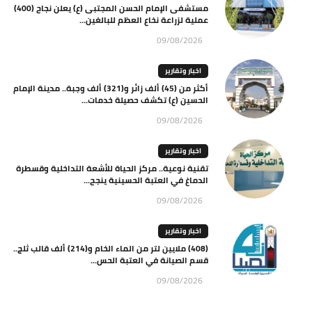
مستشفى الإمام الحسن المجتبى (ع) يعلن نجاح (400)
عملية لزراعة نخاع العظم للبالغين...
09/08/2026
اخبار وتقارير
أكثر من (45) ألف زائر و(321) ألف وجبة.. مدينة الإمام
الحسين (ع) تكشف حصيلة خدمات...
09/08/2026
اخبار وتقارير
تقنية نوعية.. مركز الحياة للأشعة التداخلية وقسطرة
الدماغ في العتبة الحسينية ينجح...
09/08/2026
اخبار وتقارير
(408) ملايين لتر من الماء الخام و(214) ألف قالب ثلج..
قسم الصيانة في العتبة الحس...
09/08/2026