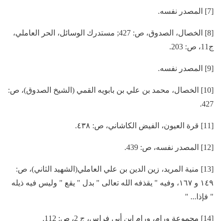
[7] المصدر نفسه.
[8] الخصال، الصدوق، ص: 427; مستدرك الوسائل، الحر العاملي،
ج11، ص: 203.
[9] المصدر نفسه.
[10] الخصال، محمد بن علي بن بابويه القمي (الشيخ الصدوق)، ص:
427.
[11] قرة العيون، الفيض الكاشاني، ص: ٤٣٨.
[12] المصدر نفسه، ص: 439.
[13] منية المريد، زين الدين بن علي العاملي(الشهيد الثاني)، ص:
١٤٩ و ١٦٧، وفيه " يقذفه الله تعالى " بدل " يقع " وليس فيه ذيله
" فإذا... "
[14] مجموعة ورام، ورام ابن أبي فراس، ج 2، ص: 112.