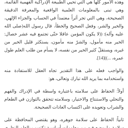
وهذه الأمور كلها هي التي تحيي الطبيعة الإدراكية الفهمية القائمة،
وهي تبنى بالمعلومات العلمية الواقعية والمعرفة الدقيقة
الصحيحة، وهي التي تجر أثراً معتمداً في الحساب والجزاء الإلهي،
والخير والشر، وفعل الصحيح والخطأ، قال رسول الله(صلى الله
عليه وآله): ((لا يكون المؤمن عاقلا حتّى تجتمع فيه عشر خصال:
الخير منه مأمول، والشرّ منه مأمون، يستكثر قليل الخير من
غيره، ويستقلّ كثير الخير من نفسه، لا يسأم من طلب العلم طول
عمره، ...))[14].
والواجب فعله على هذا التقدير تجاه العقل للاستفادة منه
واستخدامه بما يريد الله تبارك وتعالى، هو:
أولاً: الحفاظ على سلامته باعتباره واسطة في الإدراك والفهم
والتحلي والاستنتاج والاختيار، وسلامته تتحقق بالتوازن في الطعام
والشراب وتعويده على اكتساب العادات الصحيحة.
ثانياً: الحفاظ على سلامة جوهره، وهو يقتضي المحافظة على
سلامة ما يوضع فيه من معلومات أساسية تكتسب بالعلم النظري