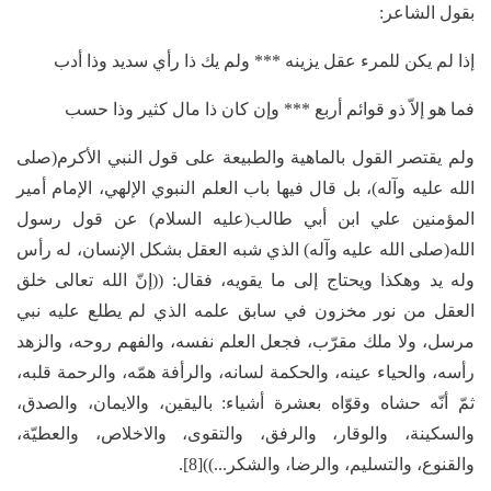
بقول الشاعر:
إذا لم يكن للمرء عقل يزينه *** ولم يك ذا رأي سديد وذا أدب
فما هو إلاّ ذو قوائم أربع *** وإن كان ذا مال كثير وذا حسب
ولم يقتصر القول بالماهية والطبيعة على قول النبي الأكرم(صلى
الله عليه وآله)، بل قال فيها باب العلم النبوي الإلهي، الإمام أمير
المؤمنين علي ابن أبي طالب(عليه السلام) عن قول رسول
الله(صلى الله عليه وآله) الذي شبه العقل بشكل الإنسان، له رأس
وله يد وهكذا ويحتاج إلى ما يقويه، فقال: ((إنّ الله تعالى خلق
العقل من نور مخزون في سابق علمه الذي لم يطلع عليه نبي
مرسل، ولا ملك مقرّب، فجعل العلم نفسه، والفهم روحه، والزهد
رأسه، والحياء عينه، والحكمة لسانه، والرأفة همّه، والرحمة قلبه،
ثمّ أنّه حشاه وقوّاه بعشرة أشياء: باليقين، والايمان، والصدق،
والسكينة، والوقار، والرفق، والتقوى، والاخلاص، والعطيّة،
والقنوع، والتسليم، والرضا، والشكر...))[8].