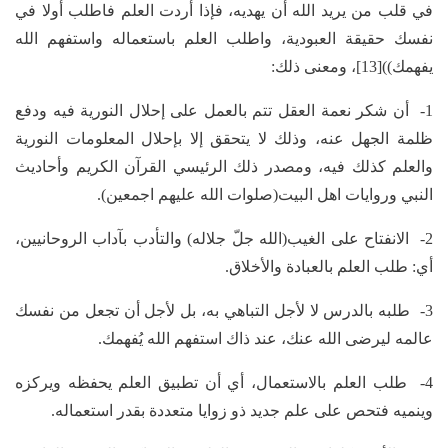
في قلب من يريد الله أن يهديه، فإذا أردت العلم فاطلب أولا في
نفسك حقيقة العبودية، واطلب العلم باستعماله واستفهم الله
يفهمك))[13]، ومعنى ذلك:
1- أن شكر نعمة العقل تتم بالعمل على إحلال النورية فيه ودفع
ظلمة الجهل عنه، وذلك لا يتحقق إلا بإحلال المعلومات النورية
والعلم كذلك فيه، ومصدر ذلك الرئيسي القرآن الكريم وأحاديث
النبي وروايات اهل البيت(صلوات الله عليهم اجمعين).
2- الانفتاح على الغيب(الله جلّ جلاله) والتأدب بآداب الروحانيين،
أي: طلب العلم بالعبادة والأخلاق.
3- طلبه بالدرس لا لأجل التباهي به، بل لأجل أن تجعل من نفسك
عالمه ليرضى الله عنك، عند ذاك استفهم الله يُفهمك.
4- طلب العلم بالاستعمال، أي أن تطبيق العلم يحفظه ويركزه
وينميه فتحص على علم جديد ذو زوايا متعددة بقدر استعماله.