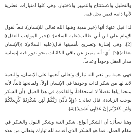
والتحليل والاستنتاج والتمييز والاختيار، وهي كلها امتيازات فطرية
لأنها ذاتية فيمن تحل فيه.
لذا قيل عنها: أنها (خير هدية وهبها الله تعالى للإنسان)، تبعاً لقول
الإمام علي ابن أبي طالب(عليه السلام): ((خير المواهب العقل))
[2]، وفي إشارة وتصريح بأهميتها قال(عليه السلام): ((الإنسان
بعقله))[3]. أي: أنه يتميز عن باقي الكائنات بنحو تدور فيه إنسانية
مدار العقل وجوداً وعدماً.
فهي نعمة من نعم الله تبارك وتعالى أنعمها على الإنسان، والنعمة
لابد لها من شكر لذات وجودها في الإنسان أولاً، ولمانحها ثانياً، لأنه
منحنا إياها تفضلاً لا استحقاقاً، والقاعدة في هذا العمل: (أن الشكر
يوجب الزيادة)، قال تعالى: {وَإِذْ تَأَذَّنَ رَبُّكُمْ لَئِن شَكَرْتُمْ لَأَزِيدَنَّكُمْ
وَلَئِن كَفَرْتُمْ إِنَّ عَذَابِي لَشَدِيدٌ}[4].
وهنا نسأل: أن الشكر أنواع، شكر النية وشكر القول والشكر في
مقام العمل، فما هو الشكر الذي أقدمه لله تبارك وتعالى من هذه