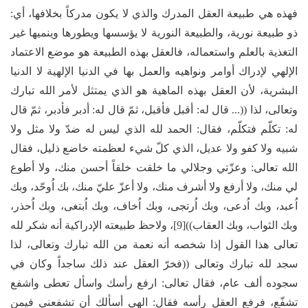
فهذه هي طبيعة العقل المدرك والذي لا يكون مدركاً بخلافها، أي:
ذو طبيعة نورية، والطبيعة النورية لا يؤسسها ويطورها وينميها غير
التغذية بالعلم واستعماله، فالعقل بهذه الطبيعة هو موضع الاعتماد
الإلهي لإدراك أوامر ونواهيه والعمل بها في الدنيا الإلهية لا الدنيا
البشرية، لأن العقل بهذه الماهية هو الذي يمتثل لأمر الله تبارك
وتعالى، لذا ((... قال له: أقبل فأقبل، ثمّ قال له: أدبر فأدبر، ثمّ قال
له: تكلّم فتكلّم، فقال: الحمد لله الذي ليس له ضدّ ولا مثل ولا
شبيه ولا كفو ولا عديل، الذي كلّ شيء لعظمته خاضع ذليل، فقال
الله تعالى: وعزّتي وجلالي ما خلقت خلقاً أحسن منك، ولا أطوع
لي منك، ولا أرفع ولا أشرف منك، ولا أعزّ عليّ منك، بك اُوحّد، وبك
اُعبد، وبك اُدعى، وبك اُرتجى، وبك اُخاف، وبك اُبتغى، وبك اُحذر،
وبك الثواب، وبك العقاب))[9]، ولاحظ طبيعته الإدراكية أنه شكر لله
تعالى هذا القول إذا شخصه أنه نعمة من الله تبارك وتعالى، لذا
سجد لله تبارك وتعالى ((فخرّ العقل عند ذلك ساجداً وكان في
سجوده ألف عام، فقال تعالى: ارفع رأسك واسأل تعطى واشفع
تشفّع، فرفع العقل رأسه فقال: الهي أسألك أن تشفعني فيمن