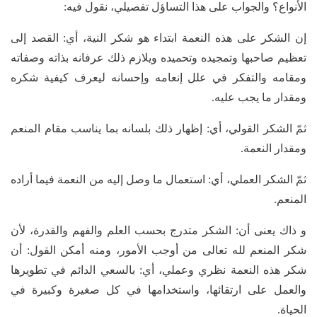
الأنواع؟ والجواب على هذا التساؤل تفصيلي، نقول فيه:
إن الشكر على هذه النعمة ابتداء هو شكر النية، أي: القصد إلى
تعظيم صاحبها وتمجيده وتحميده ويلازم ذلك عرفانه بذاته وصفاته
ومقامه والتفكر في علل إنعامه وإحسانه ليعرف كيفية شكره
ومقدار ما يجب عليه.
ثمّ الشكر القولي، أي: إظهار ذلك بلسانه بما يناسب مقام المنعم
ومقدار النعمة.
ثمّ الشكر العملي، أي: استعمال ما وصل إليه من النعمة فيما أراده
المنعم.
و ذاك يعنى أن: الشكر متدرج بحسب العلم والفهم والقدرة، لأن
شكر المنعم لله تعالى من أوجب الأمور، ومنه أمكن القول: أن
شكر هذه النعمة نظري وعملي، أي: بالسعي الدائم في تطويرها
والعمل على ارتقائها، واستخدامها في كل صغيرة وكبيرة في
الحياة.