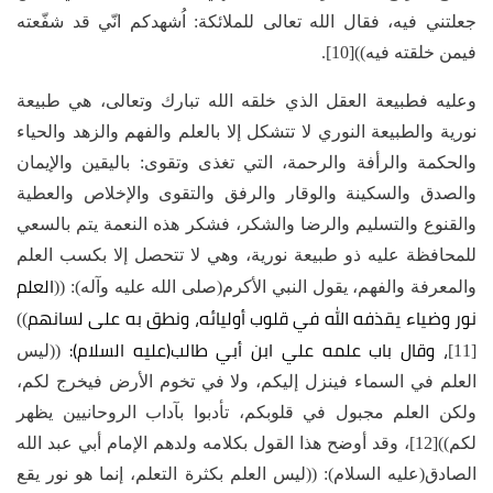
جعلتني فيه، فقال الله تعالى للملائكة: اُشهدكم انّي قد شفّعته
فيمن خلقته فيه))[10].
وعليه فطبيعة العقل الذي خلقه الله تبارك وتعالى، هي طبيعة
نورية والطبيعة النوري لا تتشكل إلا بالعلم والفهم والزهد والحياء
والحكمة والرأفة والرحمة، التي تغذى وتقوى: باليقين والإيمان
والصدق والسكينة والوقار والرفق والتقوى والإخلاص والعطية
والقنوع والتسليم والرضا والشكر، فشكر هذه النعمة يتم بالسعي
للمحافظة عليه ذو طبيعة نورية، وهي لا تتحصل إلا بكسب العلم
العلم
والمعرفة والفهم، يقول النبي الأكرم(صلى الله عليه وآله): ((
نور وضياء يقذفه الله في قلوب أوليائه، ونطق به على لسانهم
))
، وقال باب علمه علي ابن أبي طالب(عليه السلام):
[11]
((ليس
العلم في السماء فينزل إليكم، ولا في تخوم الأرض فيخرج لكم،
ولكن العلم مجبول في قلوبكم، تأدبوا بآداب الروحانيين يظهر
لكم))[12]، وقد أوضح هذا القول بكلامه ولدهم الإمام أبي عبد الله
الصادق(عليه السلام): ((ليس العلم بكثرة التعلم، إنما هو نور يقع