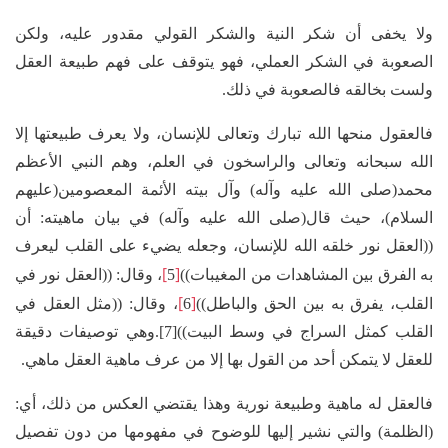
ولا يخفى أن شكر النية والشكر القولي مقدور عليه، ولكن
الصعوبة في الشكر العملي، فهو يتوقف على فهم طبيعة العقل
ولست بخالقه فالصعوبة في ذلك.
فالعقول منحها الله تبارك وتعالى للإنسان، ولا يعرف طبيعتها إلا
الله سبحانه وتعالى والراسخون في العلم، وهم النبي الأعظم
محمد(صلى الله عليه وآله) وآل بيته الأئمة المعصومين(عليهم
السلام)، حيث قال(صلى الله عليه وآله) في بيان ماهيته: أن
((العقل نور خلقه الله للإنسان، وجعله يضيء على القلب ليعرف
]
[
به الفرق بين المشاهدات من المغيبات))
5
، وقال: ((العقل نور في
]
[
القلب، يفرق به بين الحق والباطل))
6
، وقال: ((مثل العقل في
القلب كمثل السراج في وسط البيت))[7].وهي توصيفات دقيقة
للعقل لا يتمكن أحد من القول بها إلا من عرف ماهية العقل ماهي.
فالعقل له ماهية وطبيعة نورية وهذا يقتضي العكس من ذلك، أي:
(الظلمة) والتي نشير إليها للوضوح في مفهومها من دون تفصيل