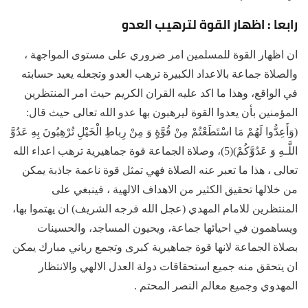
رابعا : اظهار القوة لترهيب العدو
ان اظهار القوة للمسلمين امر ضروري على مستوى المواجهة ،
والصلاة جماعة بالاعداد الكبيرة ترهب العدو وتجعله يعيد حسابته
في الواقع، وهذا ما اكد عليه القران الكريم حيث امر المنتظرين
المؤمنين بأن يعدوا القوة ليرهبون بها عدو الله تعالى حيث قال:
(وَأَعِدُّوا لَهُمْ مَا اسْتَطَعْتُمْ مِنْ قُوَّةٍ وَ مِنْ رِباطِ الْخَيْلِ تُرْهِبُونَ بِهِ عَدُوَّ
اللَّـهِ وَ عَدُوَّكُمْ)(5)، وصلاة الجماعة قوة جماهيرية ترهب اعداء الله
تعالى ، هذا ما تعبر عنه الصلاة فهي تمثل قوة ناعمة جاذبة يمكن
من خلالها تحقيق الكثير من الاهداف الالهية ، فينبغي على
المنتظرين للامام المهدي (عجل الله فرجه الشريف) ان يهتموا بها،
ويساهمون في احيائها جماعة، ويحيون المساجد، والحسينات
بصلاة الجماعة لانها قوة جماهيرية كبرى وتجمع رباني مبارك يمكن
ان يتحقق منه جميع استحقاقات دولة العدل الالهي والانتظار
المهدوي وجميع معالم النصر المحتم .