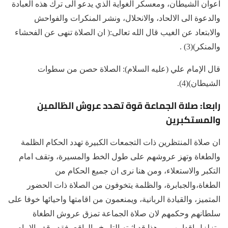
اعوان الشيطان، ومعسكر الغواية الذي يدعو الى ترك هذه العبادة
والدعوة الى الالحاد، والانحلال، ونشر المنكرات والفواحش
والابتعاد عن الغيب قال الله تعالى:( ان الصلاة تنهى عن الفحشاء
والمنكر)(3) .
قال الإمام علي (عليه السلام): الصلاة حصن من سطوات
الشيطان)(4).
رابعا: صلاة الجماعة قوة تهدد عروش الظالمين
والمستكبرين
ان صلاة المنتظرين ذات التجمعات الكبيرة تهدد الحكام الظلمة
والطغاة وتهز عروشهم على طول الخط والمسيرة، وتقف امام
التكبر والاستعلاء، ومن هنا نرى ان جميع الحكام من
الطغاة،والجبابرة، والظلمة يتخوفون من الصلاة ذات الحضور
المتميز، والقيادة الربانية، ويمنعمون من اقامتها واحيائها خوفا على
سلطانهم وحكمهم لان صلاة الجماعة تمزق عروش الطغاة
وتزلزل اقدامهم ، وهذا قد اثبته التاريخ والواقع، فقد وقف الامام