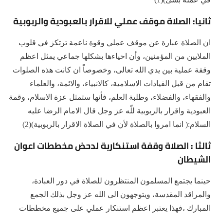
ثانيا: الصلاة موقف عملي للاقرار بالعبودية والربوبية
ان الصلاة عبارة عن موقف عملي وقوة ناعمة ترتكز في قلوب
الملايين من المؤمنين، وأن احياءها بشكلها جماعي يمثل اعظم
وقفة عملية بين يدي الله تعالى، وخصوصاً ان كانت هذه الصلوات
تقام من قبل القيادات الاسلامية، كالانبياء، والائمة، والعلماء
والفقهاء، والفضلاء، وطلبة العلم، فأنها ستمثل عزة الاسلام، وقمة
العبودية واقرار بالربوبية للّه عز وجل قال الامام الرضا عليه
السلام:( انما امروا بالصلاة لأن في الصلاة الاقرار بالربوبية)(2)
ثالثا : الصلاة وقفة استنكارية لدحض مخططات اعوان
الشيطان
حينما يجتمع المسلمون المنتظرون للصلاة في دور العبادة،
والمراقد المقدسة، ويتوجهون الى الله عز وجل بذلك الجمع
المبارك ،فهذا يعتبر اعظم استنكار عملي على جميع مخططات