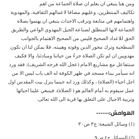
ومن هنا ينبغي ان يعلم ان صلاة الجماعة من اهم
تكاليف المنتظرين، وعليهم مضافا لاعمالهم الثقافية، والمهدوية
واهتمامهم في متابعة وترقب الاحداث ينبغي ان يهتموا بصلاة
الجماعة لانها المنطلق لصناعة الجيل المهدوي الواعي والطريق
الحق للاعداد الصحيح فليس من الصحيح الاهتمام بالجوانب
السطحية وترك محور الدين وقوته وهيبته، فلا يمكن لنا ان نكون
مهدويين ان لم تكن الصلاة جزءً من حياتنا ومبادئنا، والا فكيف
سنتفاعل مع مشاريع الامام (عجل الله فرجه الشريف)، فقد ورد
انه سيأمر ببناء مسجد في ظهر الكوفة له الف باب ليس الا من
اجل احياء (الصلاة) ، وكذلك ورد انه حينما ينزل بيت المقدس اول
عمل سيقوم به أمام العالم هو ( الصلاة)، فينبغي علينا احيائها
وتربية الاجيال على التعلق بها قربة الى الله تعالى.
الهوامش:------
(1) وسائل الشيعة: ج٣ ص٣٠
(2) الوسائل ج٤ ص٩.