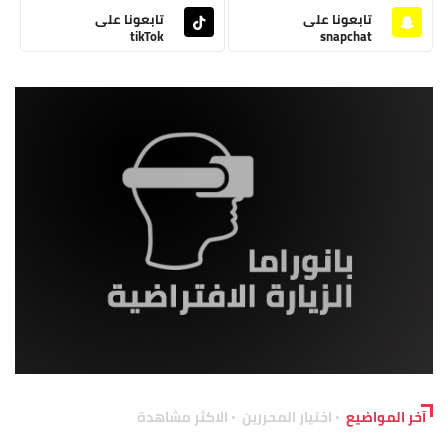
تابعونا على
تابعونا على
tikTok
snapchat
آخر المواضيع
اختيار المحررين
الاكثر مشاهدة