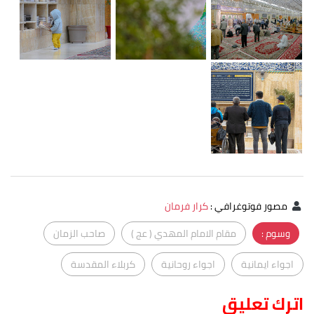
مصور فوتوغرافي
:
كرار فرمان
وسوم :
مقام الامام المهدي ( عج )
صاحب الزمان
اجواء ايمانية
اجواء روحانية
كربلاء المقدسة
اترك تعليق