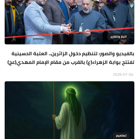
اخبار وتقارير
بالفيديو والصور: لتنظيم دخول الزائرين.. العتبة الحسينية
تفتتح بوابة الزهراء(ع) بالقرب من مقام الإمام المهدي(عج)
2026-01-04
تصاميم