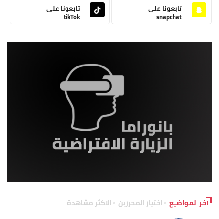
تابعونا على
تابعونا على
tikTok
snapchat
آخر المواضيع
اختيار المحررين
الاكثر مشاهدة