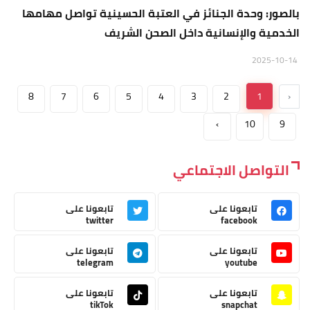
بالصور: وحدة الجنائز في العتبة الحسينية تواصل مهامها
الخدمية والإنسانية داخل الصحن الشريف
2025-10-14
8
7
6
5
4
3
2
1
‹
›
10
9
التواصل الاجتماعي
تابعونا على
تابعونا على
twitter
facebook
تابعونا على
تابعونا على
telegram
youtube
تابعونا على
تابعونا على
tikTok
snapchat