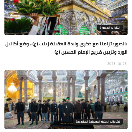
التقارير المصورة
بالصور: تزامنا مع ذكرى ولادة العقيلة زينب (ع).. وضع أكاليل
الورد وتزيين ضريح الإمام الحسين (ع)
2025-10-25
نشاطات العتبة الحسينية المقدسة