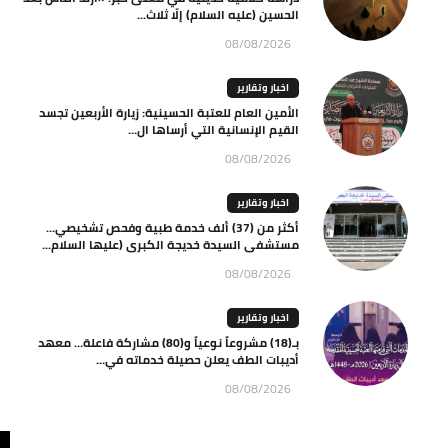
الحسين (عليه السلام) إلّا ثلاث...
08/08/2026
اخبار وتقارير
الأمين العام للعتبة الحسينية: زيارة الأربعين تجسد
القيم الإنسانية التي أرساها ال...
08/08/2026
اخبار وتقارير
أكثر من (37) ألف خدمة طبية وفحص تشخيصي…
مستشفى السيدة خديجة الكبرى (عليها السلام...
08/08/2026
اخبار وتقارير
بـ(18) مشروعاً نوعياً و(80) مشاركة فاعلة… معهد
أديبات الطف يعلن حصيلة خدماته في...
08/08/2026