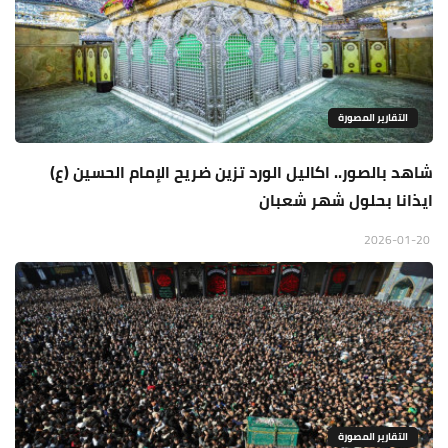
التقارير المصورة
شاهد بالصور.. اكاليل الورد تزين ضريح الإمام الحسين (ع)
ايذانا بحلول شهر شعبان
2026-01-20
التقارير المصورة