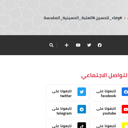
:
#وفاء_للحسين #العتبة_الحسينية_المقدسة
لتواصل الاجتماعي
تابعونا على
تابعونا على
twitter
facebook
تابعونا على
تابعونا على
telegram
youtube
تابعونا على
تابعونا على