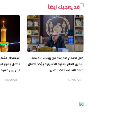
قد يعجبك ايضاً
خلال اجتماع ضم عدد من رؤساء الأقسام..
استعدادا لشهر 
الامين العام للعتبة الحسينية يؤكد اكمال
تكمل جميع است
كافة الاستعدادات الخاص...
تبديل راية قبة 
15/06/26
07/07/24