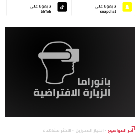
تابعونا على
تابعونا على
tikTok
snapchat
آخر المواضيع
اختيار المحررين
الاكثر مشاهدة