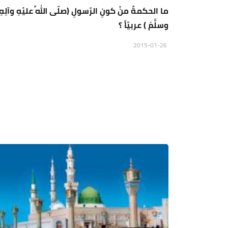
ما الحكمةُ منْ كونِ الرّسولِ (صلّى اللهُ عليْهِ وآلِهِ
وسلَّمَ ) عربيّاً ؟
2015-01-26