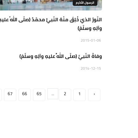
الرسول الأكرم
النّورُ الذيْ خُلِقَ منْهُ النّبيُّ محمّدٌ (صلّى اللهُ عليهِ
وآلِهِ وسلّمَ)
الرسول الأكرم
2015-01-06
وفاةُ النّبيِّ (صلّى اللّهُ عليهِ وآلِهِ وسلّمَ)
2014-12-15
67
66
65
...
2
1
‹