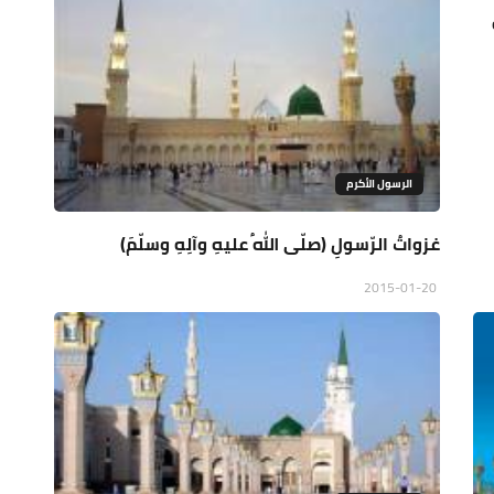
الرسول الأكرم
غزواتُ الرّسولِ (صلّى اللهُ عليهِ وآلِهِ وسلّمَ)
2015-01-20