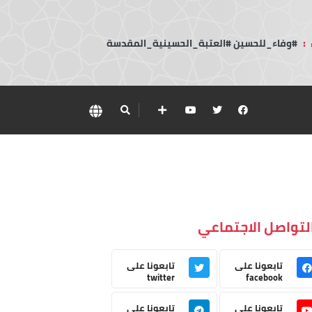
:
#وفاء_للحسين #العتبة_الحسينية_المقدسة
لتواصل الاجتماعي
تابعونا على
تابعونا على
twitter
facebook
تابعونا على
تابعونا على