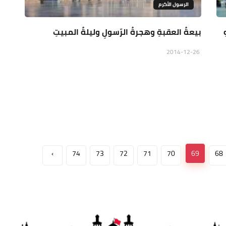
الرسول الأكرم
بيعةُ العقبةِ وهجرةُ الرّسولِ وليلةُ المبيتِ
2014-12-26
›
74
73
72
71
70
69
68