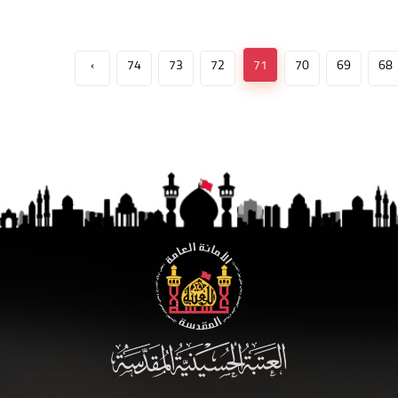
›
74
73
72
71
70
69
68