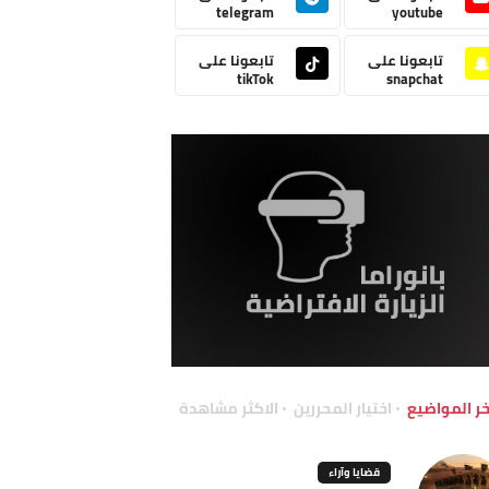
telegram
youtube
تابعونا على
تابعونا على
tikTok
snapchat
خر المواضيع
اختيار المحررين
الاكثر مشاهدة
قضايا وآراء