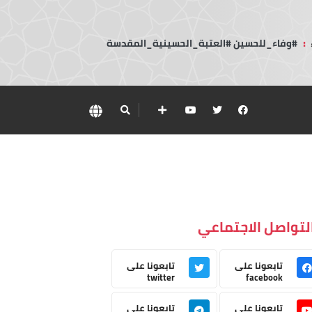
:
#وفاء_للحسين #العتبة_الحسينية_المقدسة
لتواصل الاجتماعي
تابعونا على
تابعونا على
twitter
facebook
تابعونا على
تابعونا على