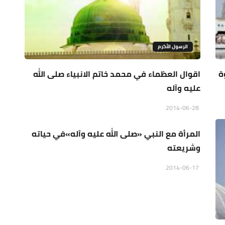
الرسول الأكرم
ة
اقوال العظماء في محمد خاتم الانبياء صلى الله
عليه وآله
الرسول الأكرم
2014-06-28
المرأة مع النبي «صلى الله عليه وآله»في حياته
وشريعته
2014-06-17