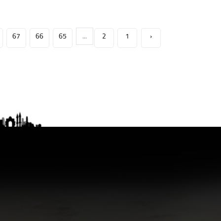
67
66
65
...
2
1
‹