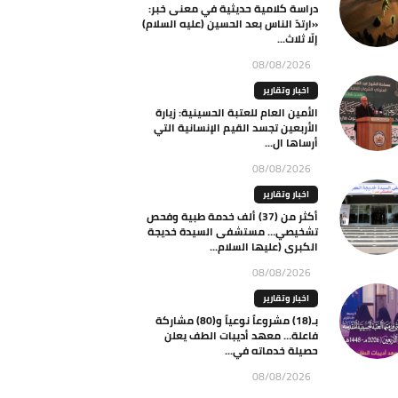
دراسة كلامية حديثية في معنى خبر:
«ارتدّ الناس بعد الحسين (عليه السلام)
إلّا ثلاث...
08/08/2026
اخبار وتقارير
الأمين العام للعتبة الحسينية: زيارة
الأربعين تجسد القيم الإنسانية التي
أرساها ال...
08/08/2026
اخبار وتقارير
أكثر من (37) ألف خدمة طبية وفحص
تشخيصي… مستشفى السيدة خديجة
الكبرى (عليها السلام...
08/08/2026
اخبار وتقارير
بـ(18) مشروعاً نوعياً و(80) مشاركة
فاعلة… معهد أديبات الطف يعلن
حصيلة خدماته في...
08/08/2026