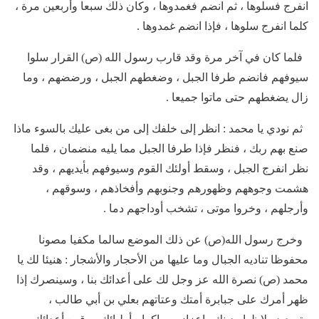
انفرج فسلوها ، ثم انضم فغمدوها ، وكان ذلك سبعا وأربعين مرة ،
كلما انفرج سلوها ، فإذا انضم غمدوها .
فلما كان في آخر مرة وقد قارب رسول الله (ص) القرار سلوا
سيوفهم فانضم طرفا الجبل ، وضغطهم الجبل ، ورضضهم ، وما
زال يضغطهم حتى ماتوا جميعا .
ثم نودي يا محمد : انظر إلى خلفك إلى من بغى عليك بالسوء ماذا
صنع بهم ربك ، فنظر فإذا طرفا الجبل مما يليه منضمان ، فلما
نظر انفرج الجبل ، وسقط أولئك القوم وسيوفهم بأيديهم ، وقد
هشمت وجوههم وظهورهم وجنوبهم وأفخاذهم ، وسوقهم ،
وأرجلهم ، وخروا موتى ، تشخب أوداجهم دما .
وخرج رسول الله(ص) عن ذلك الموضع سالما مكفيا مصونا
محفوظا تناديه الجبال وما عليها من الأحجار والأشجار : هنيئا لك يا
محمد (ص) نصرة الله عز وجل لك على أعدائك بنا ، وسينصرك إذا
ظهر أمرك على جبابرة أمتك وعتاتهم بعلي بن أبي طالب ،