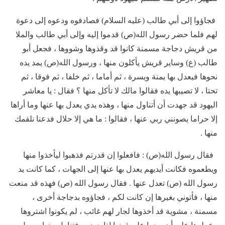
فجاؤوا إلى أبي طالب (عليه السلام) فصادفوه ودعوه إلى دعوة
لهم فلما حضر رسول الله(ص) قدموا إليه وإلى أبي طالب والملا
من قريش دجاجة مسمنة كانوا قد وقذوها وشووها ، فجعل أبو
طالب (ع) وساير قريش يأكلون منها ، ورسول الله(ص) يمد يده
نحوها فيعدل بها يمنة ويسرة ، ثم أماما ، ثم خلفا ، ثم فوقا ، ثم
تحتا ، لا تصيبها يده فقالوا مالك لا تأكل منها ؟ فقال : يا معاشر
اليهود قد جهدت أن أتناول منها ، وهذه يدي يعدل بها عنها وما أراها
إلا حراما يصونني ربي عنها ، فقالوا : ما هي إلا حلال فدعنا نلقمك
منها .
فقال رسول الله(ص) : فافعلوا إن قدرتم فذهبوا ليأخذوا منها
ويطعموه فكانت أيديهم يعدل بها عنها إلى الجهات ، كما كانت يد
رسول الله (ص) تعدل عنها . فقال رسول الله (ص) فهذه قد منعت
منها ، فأتوني بغيرها إن كانت لكم ، فجاؤوه بدجاجة أخرى ،
مسمنة ، مشوية قد أخذوها لجار لهم غائب ، لم يكونوا اشتروها