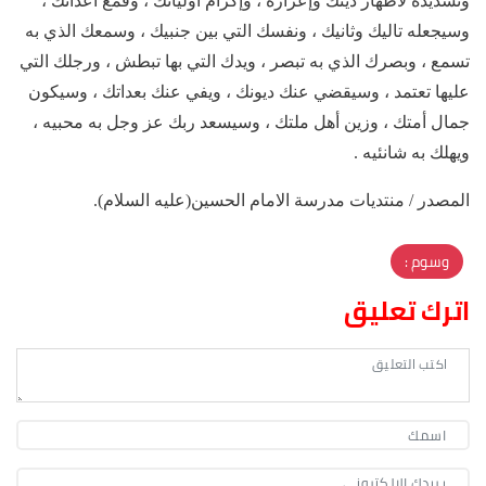
وتسديده لاظهار دينك وإعزازه ، وإكرام أوليائك ، وقمع أعدائك ،
وسيجعله تاليك وثانيك ، ونفسك التي بين جنبيك ، وسمعك الذي به
تسمع ، وبصرك الذي به تبصر ، ويدك التي بها تبطش ، ورجلك التي
عليها تعتمد ، وسيقضي عنك ديونك ، ويفي عنك بعداتك ، وسيكون
جمال أمتك ، وزين أهل ملتك ، وسيسعد ربك عز وجل به محبيه ،
ويهلك به شانئيه .
المصدر / منتديات مدرسة الامام الحسين(عليه السلام).
وسوم :
اترك تعليق