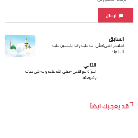
ارسال
السابق
اهتمام النبي(صلَّى الله عليه وآله) بالحسين(عليه
السلام) :
التالي
المرأة مع النبي «صلى الله عليه وآله»في حياته
وشريعته
قد يعجبك ايضاً