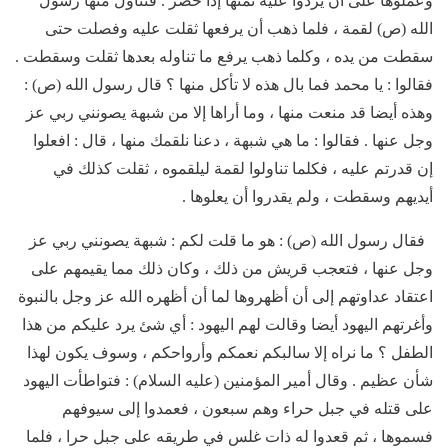
وعملوها على أن يردوا عليه ثمنها إذا حضر . فتناول منها رسول
الله (ص) لقمة ، فلما ذهب أن يرفعها ثقلت عليه وفصلت حتى
سقطت من يده ، وكلما ذهب يرفع ما تناوله بعدها ثقلت وسقطت .
فقالوا : يا محمد فما بال هذه لا تأكل منها ؟ قال رسول الله (ص) :
وهذه أيضا قد منعت منها ، وما أراها إلا من شبهة يصونني ربي عز
وجل عنها . فقالوا : ما هي شبهة ، دعنا نلقمك منها ، قال : افعلوا
إن قدرتم عليه ، فكلما تناولوا لقمة ليلقموه ، ثقلت كذلك في
أيديهم وسقطت ، ولم يقدروا أن يعلوها .
فقال رسول الله (ص) : هو ما قلت لكم : شبهة يصونني ربي عز
وجل عنها ، فتعجب قريش من ذلك ، وكان ذلك مما يقيمهم على
اعتقاد عداوتهم إلى أن أظهروها لما أن أظهره الله عز وجل بالنبوة
وأغرتهم اليهود أيضا وقالت لهم اليهود : أي شئ يرد عليكم من هذا
الطفل ؟ ما نراه إلا سالبكم نعمكم وأرواحكم ، وسوف يكون لهذا
شأن عظيم . وقال أمير المؤمنين (عليه السلام) : فتواطأت اليهود
على قتله في جبل حراء وهم سبعون ، فعمدوا إلى سيوفهم
فسموها ، ثم قعدوا له ذات غلس في طريقه على جبل حرا ، فلما