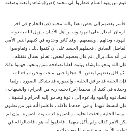
قوم من يهود الشام فنظروا إلى محمد ((ص))وشاهدوا نعته وصفته
.
فأسر بعضهم إلى بعض : هذا والله محمد (ص) الخارج في آخر
الزمان المدال على اليهود وساير أهل الأديان ، يزيل الله به دولة
اليهود ، ويذلهم ، ويقمعهم ، وقد كانوا وجدوه في كتبهم النبي الأمي
الفاضل الصادق ، فحملهم الحسد على أن كتموا ذلك ، وتفاوضوا
في أنه ملك يزال . ثم قال بعضهم لبعض : تعالوا نحتال فنقتله ،
فإن الله يمحو ما يشاء ويثبت لعلنا نصادفه ممن يمحو ، فهموا بذلك
، ثم قال بعضهم لبعض : لا تعجلوا حتى نمتحنه ونجربه بأفعاله ،
فإن الحلية قد توافق الحلية ، والصورة قد تشاكل الصورة ، وإنما
وجدناه في كتبنا أن محمدا (ص) يجنبه ربه من الحرام ، والشبهات ،
فصادفوه وألقوه وادعوه إلى دعوة وقدموا إليه الحرام والشبهة ،
فإن انبسط فيهما أو في أحدهما فأكله ، فاعلموا أنه غير من تظنون
، وإنما الحلية وافقت الحلية ، والصورة قد ساوت الصورة ، وإن لم
يكن الامر كذلك ولم يأكل منهما ، فاعلموا أنه هو ، فاحتالوا له في
تطهير الأرض منه لتسلم لليهود دولتهم .