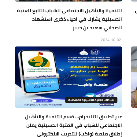
التنمية والتأهيل الاجتماعي للشباب التابع للعتبة
الحسينية يشارك في احياء ذكرى استشهاد
الصحابي سعيد بن جبير
2024-10-02
نشاطات العتبة الحسينية المقدسة
عبر تطبيق التليجرام... قسم التنمية والتأهيل
الاجتماعي للشباب في العتبة الحسينية يعلن
إطلاق منصة (واكب) للتدريب الالكتروني