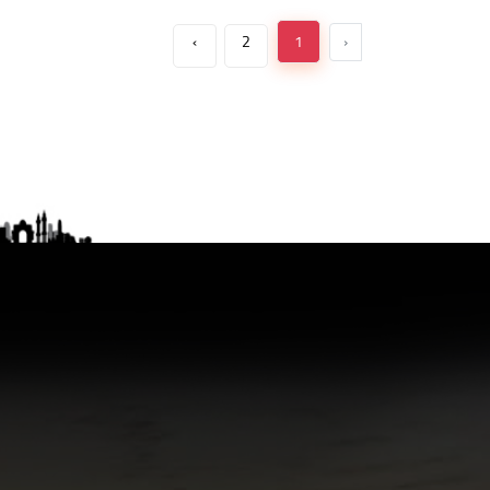
›
2
1
‹