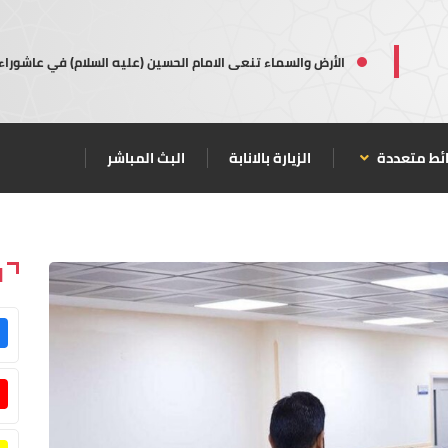
الأرض والسماء تنعى الامام الحسين (عليه السلام) في عاشوراء
ئط متعددة
الزيارة بالانابة
البث المباشر
ا