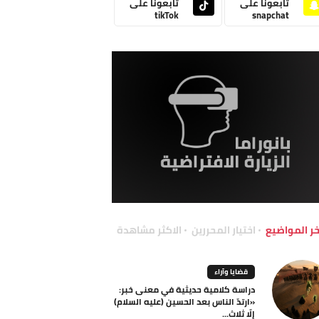
تابعونا على
تابعونا على
tikTok
snapchat
خر المواضيع
اختيار المحررين
الاكثر مشاهدة
قضايا وآراء
دراسة كلامية حديثية في معنى خبر:
«ارتدّ الناس بعد الحسين (عليه السلام)
إلّا ثلاث...