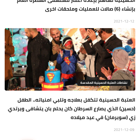
الحسينية تساهم بإعادة اعمار مستشفى الشطرة العام
بإنشاء (6) صالات للعمليات وملحقات اخرى
2021-12-12
نشاطات العتبة الحسينية المقدسة
العتبة الحسينية تتكفل بعلاجه وتلبي امنياته.. الطفل
(حسين) الذي يصارع السرطان كان يحلم بان يتشافى ويرتدي
زي (سوبرمان) في عيد ميلاده
2021-12-09