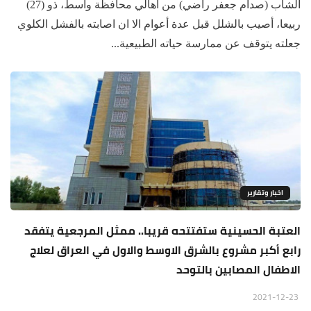
الشاب (صدام جعفر راضي) من أهالي محافظة واسط، ذو (27)
ربيعا، أصيب بالشلل قبل عدة أعوام الا ان اصابته بالفشل الكلوي
جعلته يتوقف عن ممارسة حياته الطبيعية...
اخبار وتقارير
العتبة الحسينية ستفتتحه قريبا.. ممثل المرجعية يتفقد
رابع أكبر مشروع بالشرق الاوسط والاول في العراق لعلاج
الاطفال المصابين بالتوحد
2021-12-23