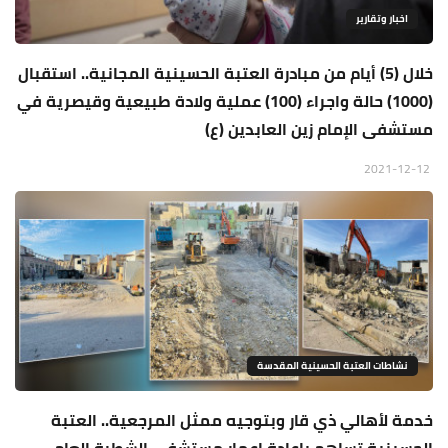
اخبار وتقارير
خلال (5) أيام من مبادرة العتبة الحسينية المجانية.. استقبال
(1000) حالة واجراء (100) عملية ولادة طبيعية وقيصرية في
مستشفى الإمام زين العابدين (ع)
2021-12-12
نشاطات العتبة الحسينية المقدسة
خدمة لأهالي ذي قار وبتوجيه ممثل المرجعية.. العتبة