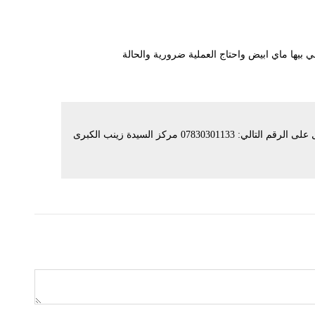
 بيها ماي ابيض واحتاج العملية ضرورية والحالة
عليكم السلام ورحمة الله للاستفسار يرجى الاتصال على الرقم التالي: 07830301133 مركز السيدة زينب الكبرى