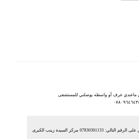
سوي عمليه لعيوني بيهن ضعف واني عمري ٤١ بس ماعندي عرف أو واسطه يوصلني للمستشفى
عليكم السلام ورحمة الله للاستفسار يرجى الاتصال على الرقم التالي: 07830301133 مركز السيدة زينب الكبرى