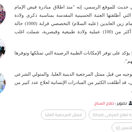
 حديث للموقع الرسمي، إنه "منذ اطلاق مبادرة فيض الإمام
التي أطلقتها العتبة الحسينية المقدسة بمناسبة ذكرى ولادة
السيدة زينب (عليها السلام)، استقبل مستشفى الإمام زين العابدين (عليه السلام) التخصصي قرابة (1000) حالة
مرضية خلال (5) أيام الماضية، إضافة إلى إجراء أكثر من (100) عملية ولادة طبيعية وقيصرية، شملت اغلب
 يؤكد على توفر الإمكانات الطبية الرصينة التي تمتلكها وتوفرها
م".
بتوجيه من قبل ممثل المرجعية الدينية العليا، والمتولي الشرعي
ي، قد أطلقت الكثير من المبادرات الإنسانية لعلاج عدد كبير من
تصوير
:
صلاح السباح
ة لعلاج المرضى (مجانا)
ممثل المرجعية العليا
لحسين (ع)