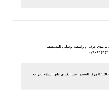
سوي عمليه لعيوني بيهن ضعف واني عمري ٤١ بس ماعندي عرف أو واسطه يوصلني للمستشفى
للاستفسار يرجى الاتصال على الرقم التالي: 07830301133 مركز السيدة زينب الكبرى عليها السلام لجراحة