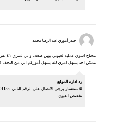
حيدر أموري عبد الرضا محمد
محتاج ا
ممكن احد يسهل امري لله يسهل أموركم اني من النجف ٠٧٨٠٩٦٤٦٤٣٤
رد ادارة الموقع
تخصص العيون