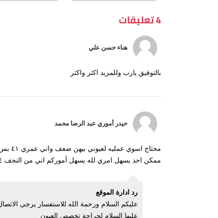
4 تعليقات
هناء حسن علي
بالتوفيق يارب وللمزيد اكثر واكثر
حيدر أموري عبد الرضا محمد
محتاج ا
ممكن احد يسهل امري لله يسهل أموركم اني من النجف ٠٧٨٠٩٦٤٦٤٣٤
رد ادارة الموقع
عليها السلام لجراحة تخصص العيون