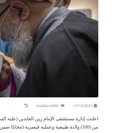
12/12/2021
4909 مشاهدة
اعلنت إدارة مستشفى الإمام زين العابدين (عليه السل
من (100) ولادة طبيعية وعملية قيصرية (مجانا) ضمن مبادرة فيض الإمام الحسين (عليه السلام) مدفوعة التكلفة.