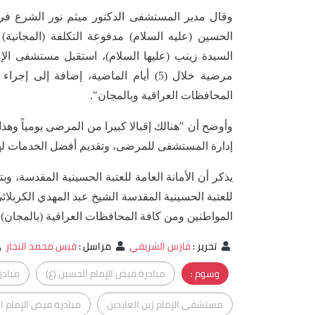
وقال مدير المستشفى الدكتور ميثم نور الشرع في
الحسين (عليه السلام) مدفوعة التكلفة (المجانية) 
المحافظات العراقية وبالمجان".
وأوضح أن "هنالك إقبالا كبيرا من المرضى يومياً وهذا
إدارة المستشفى للمرضى، وتقديم أفضل الخدمات له
يذكر أن الأمانة العامة للعتبة الحسينية المقدسة، و
للعتبة الحسينية المقدسة الشيخ عبد المهدي الكربلائ
المواطنين ومن كافة المحافظات العراقية (بالمجان).
تحرير
:
فارس الشريفي
مراسل
:
قيس محمد النجار
وسوم :
مبادرة فيض الإمام الحسين (ع)
مبادر
مستشفى الإمام زين العابدين
مبادرة فيض الإمام ا