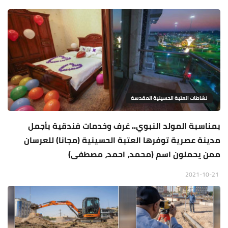
نشاطات العتبة الحسينية المقدسة
بمناسبة المولد النبوي.. غرف وخدمات فندقية بأجمل
مدينة عصرية توفرها العتبة الحسينية (مجانا) للعرسان
ممن يحملون اسم (محمد، احمد، مصطفى)
2021-10-21