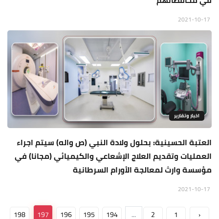
في محافظاتهم
2021-10-17
اخبار وتقارير
العتبة الحسينية: بحلول ولادة النبي (ص واله) سيتم اجراء
العمليات وتقديم العلاج الإشعاعي والكيميائي (مجانا) في
مؤسسة وارث لمعالجة الأورام السرطانية
2021-10-17
198
197
196
195
194
...
2
1
‹