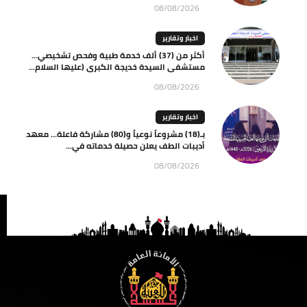
08/08/2026
اخبار وتقارير
أكثر من (37) ألف خدمة طبية وفحص تشخيصي…
مستشفى السيدة خديجة الكبرى (عليها السلام...
08/08/2026
اخبار وتقارير
بـ(18) مشروعاً نوعياً و(80) مشاركة فاعلة… معهد
أديبات الطف يعلن حصيلة خدماته في...
08/08/2026