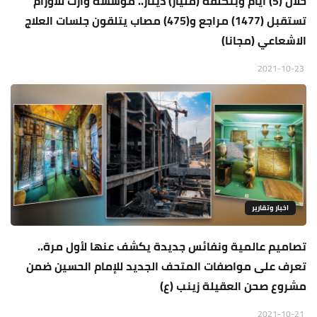
خلال (5) ايام وبتكلفة (مليار) دينار.. مؤسسة وارث للاورام
تستقبل (1477) مراجع و(475) مصاب يتلقون جلسات العلاج
الاشعاعي (مجانا)
2021-10-23
اخبار وتقارير
تصاميم عالمية ونفائس جديدة يكشف عنها لأول مرة..
تعرف على مواصفات المتحف الجديد للإمام الحسين ضمن
مشروع صحن العقيلة زينب (ع)
2021-10-21