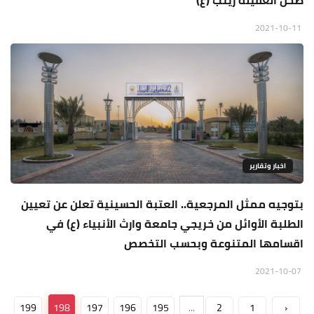
صحن العقيلة زينب (ع)
2021-10-11
اخبار وتقارير
بتوجيه ممثل المرجعية.. العتبة الحسينية تعلن عن تعيين
الطلبة الأوائل من خريجي جامعة وارث الأنبياء (ع) في
اقسامها المتنوعة وبحسب التخصص
2021-10-07
199
198
197
196
195
...
2
1
‹