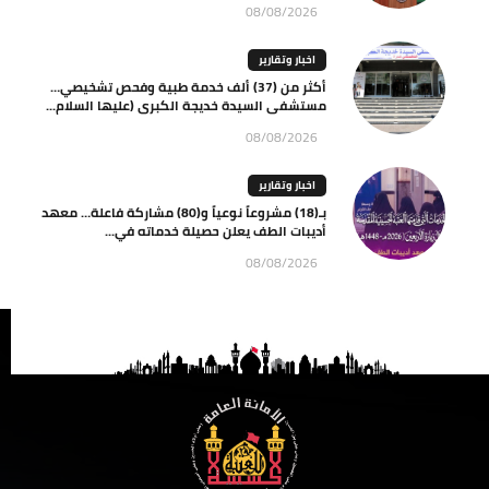
08/08/2026
اخبار وتقارير
أكثر من (37) ألف خدمة طبية وفحص تشخيصي…
مستشفى السيدة خديجة الكبرى (عليها السلام...
08/08/2026
اخبار وتقارير
بـ(18) مشروعاً نوعياً و(80) مشاركة فاعلة… معهد
أديبات الطف يعلن حصيلة خدماته في...
08/08/2026