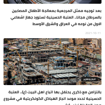
بعد توجيه ممثل المرجعية بمعالجة الأطفال المصابين
بالسرطان مجانا.. العتبة الحسينية تستورد جهاز اشعاعي
الاول من نوعه في العراق والشرق الأوسط
2021-10-11
اخبار وتقارير
بالتزامن مع ذكرى يحتفل بها اتباع اهل البيت (ع).. العتبة
الحسينية تحدد موعد انجاز الهياكل الكونكريتية في مشروع