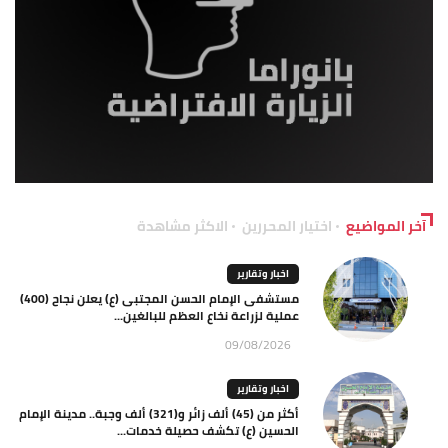
آخر المواضيع
اختيار المحررين
الاكثر مشاهدة
اخبار وتقارير
مستشفى الإمام الحسن المجتبى (ع) يعلن نجاح (400)
عملية لزراعة نخاع العظم للبالغين...
09/08/2026
اخبار وتقارير
أكثر من (45) ألف زائر و(321) ألف وجبة.. مدينة الإمام
الحسين (ع) تكشف حصيلة خدمات...