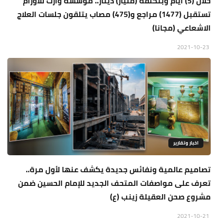
خلال (5) ايام وبتكلفة (مليار) دينار.. مؤسسة وارث للاورام
تستقبل (1477) مراجع و(475) مصاب يتلقون جلسات العلاج
الاشعاعي (مجانا)
2021-10-23
اخبار وتقارير
تصاميم عالمية ونفائس جديدة يكشف عنها لأول مرة..
تعرف على مواصفات المتحف الجديد للإمام الحسين ضمن
مشروع صحن العقيلة زينب (ع)
2021-10-21