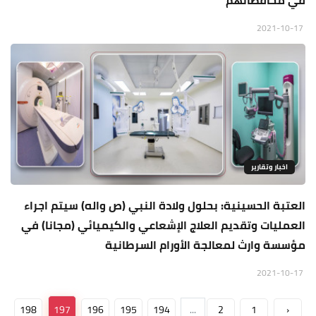
في محافظاتهم
2021-10-17
اخبار وتقارير
العتبة الحسينية: بحلول ولادة النبي (ص واله) سيتم اجراء
العمليات وتقديم العلاج الإشعاعي والكيميائي (مجانا) في
مؤسسة وارث لمعالجة الأورام السرطانية
2021-10-17
198
197
196
195
194
...
2
1
‹