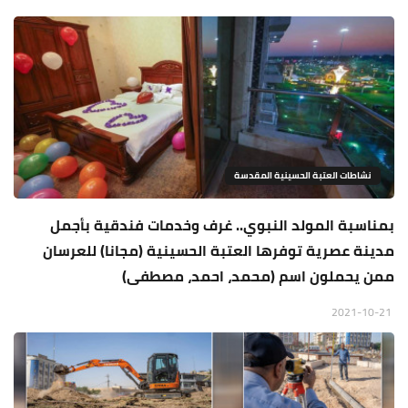
نشاطات العتبة الحسينية المقدسة
بمناسبة المولد النبوي.. غرف وخدمات فندقية بأجمل
مدينة عصرية توفرها العتبة الحسينية (مجانا) للعرسان
ممن يحملون اسم (محمد، احمد، مصطفى)
2021-10-21