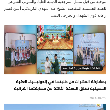
بتوجيه من قبل ممثل المرجعية الدينية العليا، والمتولي الشرعي
للعتبة الحسينية المقدسة الشيخ عبد المهدي الكربلائي، أعلن قسم
رعاية ذوي الشهداء والجرحى الت...
نشاطات العتبة الحسينية المقدسة
بمشاركة العشرات من طلبتها في إندونيسيا.. العتبة
الحسينية تطلق النسخة الثالثة من مسابقتها القرآنية
2021-10-28