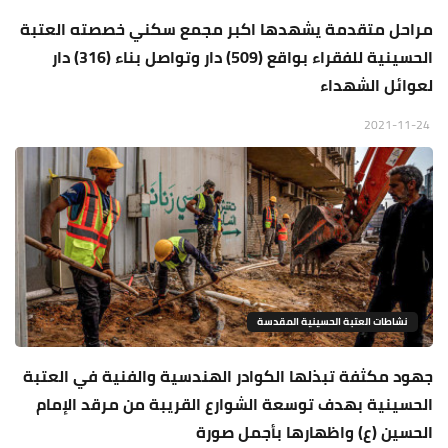
مراحل متقدمة يشهدها اكبر مجمع سكني خصصته العتبة
الحسينية للفقراء بواقع (509) دار وتواصل بناء (316) دار
لعوائل الشهداء
2021-11-24
نشاطات العتبة الحسينية المقدسة
جهود مكثفة تبذلها الكوادر الهندسية والفنية في العتبة
الحسينية بهدف توسعة الشوارع القريبة من مرقد الإمام
الحسين (ع) واظهارها بأجمل صورة