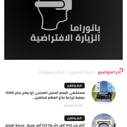
آخر المواضيع
اختيار المحررين
الاكثر مشاهدة
اخبار وتقارير
مستشفى الإمام الحسن المجتبى (ع) يعلن نجاح (400)
عملية لزراعة نخاع العظم للبالغين...
09/08/2026
اخبار وتقارير
أكثر من (45) ألف زائر و(321) ألف وجبة.. مدينة الإمام