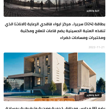
اخبار وتقارير
بطاقة (324) سريرا.. مركز ايواء فاقدي الرعاية (الاناث) الذي
تنفذه العتبة الحسينية يضم قاعات للعلاج ومكتبة
ومختبرات ومساحات خضراء
2022-11-21
اخبار وتقارير
يضم (6) مدارس ومرافق خدمية وصحية وترفيهية بمساحة