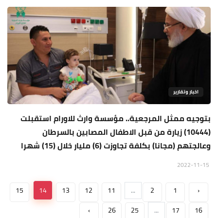
اخبار وتقارير
بتوجيه ممثل المرجعية.. مؤسسة وارث للاورام استقبلت
(10444) زيارة من قبل الاطفال المصابين بالسرطان
وعالجتهم (مجانا) بكلفة تجاوزت (6) مليار خلال (15) شهرا
2022-11-15
15
14
13
12
11
...
2
1
‹
›
26
25
...
17
16