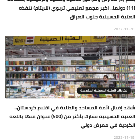
(11) دونما.. اكبر مجمع تعليمي تربوي (للايتام) تنفذه
العتبة الحسينية جنوب العراق
2022-11-20
نشاطات العتبة الحسينية المقدسة
شهد إقبال ائمة المساجد والطلبة في اقليم كردستان..
العتبة الحسينية تشارك بأكثر من (500) عنوان منها باللغة
الكردية في معرض دولي
2022-11-19