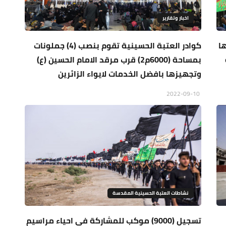
اخبار وتقارير
تها
كوادر العتبة الحسينية تقوم بنصب (4) جملونات
بمساحة (6000م2) قرب مرقد الامام الحسين (ع)
وتجهيزها بافضل الخدمات لايواء الزائرين
2022-09-10
نشاطات العتبة الحسينية المقدسة
تسجيل (9000) موكب للمشاركة في احياء مراسيم