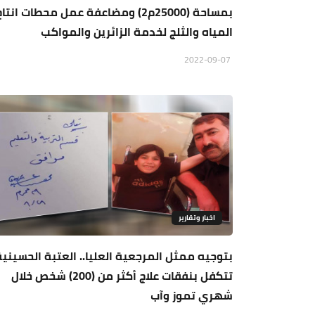
بمساحة (25000م2) ومضاعفة عمل محطات انتا
المياه والثلج لخدمة الزائرين والمواكب
2022-09-07
اخبار وتقارير
بتوجيه ممثل المرجعية العليا.. العتبة الحسينية
تتكفل بنفقات علاج أكثر من (200) شخص خلال
شهري تموز وآب