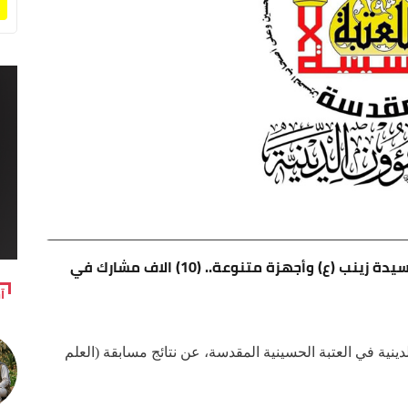
جوائز تضمنت زيارة بيت الله والامام الرضا (ع) والسيدة زينب (ع) وأجهزة متنوعة.. (10) الاف مشارك في
آ
ينية في العتبة الحسينية المقدسة، عن نتائج مسابقة (العلم