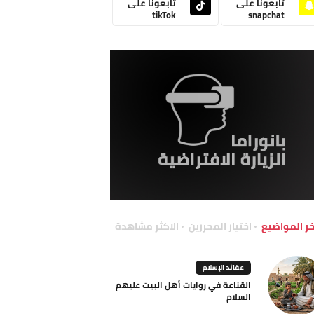
تابعونا على
تابعونا على
tikTok
snapchat
خر المواضيع
اختيار المحررين
الاكثر مشاهدة
عقائد الإسلام
القناعة في روايات أهل البيت عليهم
السلام