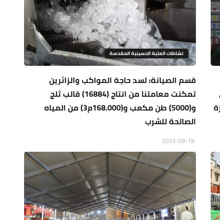
نشاطات العتبة الحسينية المقدسة
قسم الصيانة: لسد حاجة المواكب والزائرين
ى
تمكنت معاملنا من انتاج (16884) قالب ثلج
ة
و(5000) طن مكعب و(168.000م3) من المياه
الصالحة للشرب
2022-09-19